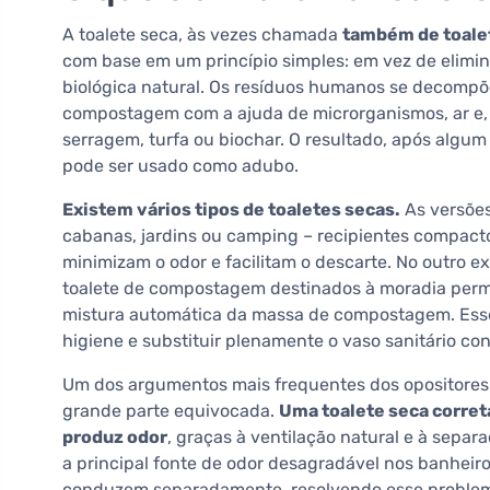
A toalete seca, às vezes chamada
também de toale
com base em um princípio simples: em vez de elimi
biológica natural. Os resíduos humanos se decomp
compostagem com a ajuda de microrganismos, ar e, 
serragem, turfa ou biochar. O resultado, após alg
pode ser usado como adubo.
Existem vários tipos de toaletes secas.
As versões
cabanas, jardins ou camping – recipientes compacto
minimizam o odor e facilitam o descarte. No outro 
toalete de compostagem destinados à moradia perm
mistura automática da massa de compostagem. Esse
higiene e substituir plenamente o vaso sanitário co
Um dos argumentos mais frequentes dos opositores
grande parte equivocada.
Uma toalete seca corre
produz odor
, graças à ventilação natural e à separa
a principal fonte de odor desagradável nos banheiro
conduzem separadamente, resolvendo esse problem