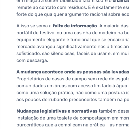
em relação à sustentabilidade falam sobre o
chamad
remete ao contato com resíduos. E é exatamente ess
forte do que qualquer argumento racional sobre ec
A isso se soma a
falta de informação
. A maioria da
portátil de festival ou uma casinha de madeira na b
equipamento elegante e funcional que se encaixar
mercado avançou significativamente nos últimos an
sofisticado, são silenciosas, fáceis de usar e, em m
com descarga.
A mudança acontece onde as pessoas são levadas 
Proprietários de casas de campo sem rede de esgot
comunidades em áreas com acesso limitado à água –
como uma solução prática, não como uma postura id
aos poucos derrubando preconceitos também na po
Mudanças legislativas e normativas
também desem
instalação de uma toalete de compostagem em mora
burocráticos que a complicam na prática – as norma