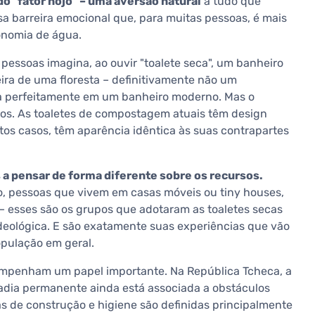
o "fator nojo" – uma aversão natural
a tudo que
a barreira emocional que, para muitas pessoas, é mais
onomia de água.
s pessoas imagina, ao ouvir "toalete seca", um banheiro
eira de uma floresta – definitivamente não um
ia perfeitamente em um banheiro moderno. Mas o
os. As toaletes de compostagem atuais têm design
uitos casos, têm aparência idêntica às suas contrapartes
a pensar de forma diferente sobre os recursos.
o, pessoas que vivem em casas móveis ou tiny houses,
 esses são os grupos que adotaram as toaletes secas
eológica. E são exatamente suas experiências que vão
pulação em geral.
penham um papel importante. Na República Tcheca, a
dia permanente ainda está associada a obstáculos
s de construção e higiene são definidas principalmente