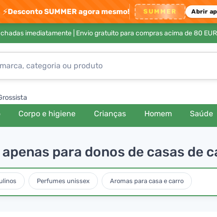
⚡
Desconto SUMMER agora mesmo!
SUMMER
Abrir a
achadas imediatamente |
Envio gratuito para compras acima de 80 EUR
Grossista
o
Corpo e higiene
Crianças
Homem
Saúde
 é apenas para donos de casas de
linos
Perfumes unissex
Aromas para casa e carro