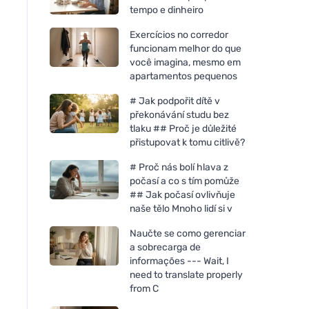
tempo e dinheiro
Exercícios no corredor
funcionam melhor do que
você imagina, mesmo em
apartamentos pequenos
# Jak podpořit dítě v
překonávání studu bez
tlaku ## Proč je důležité
přistupovat k tomu citlivě?
# Proč nás bolí hlava z
počasí a co s tím pomůže
## Jak počasí ovlivňuje
naše tělo Mnoho lidí si v
Naučte se como gerenciar
a sobrecarga de
informações --- Wait, I
need to translate properly
from C