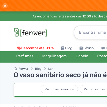
×
As encomendas feitas antes das 12:00 são desp
Descontos até -80%
Blog
Léxico
Perfumes
Maquilhagem
Cabelo
Rost
Ferwer
Blog
Lar
O vaso sanitário seco já não
Perfumes femininos
Perfumes mascu