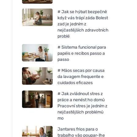
# Jak se hýbat bezpečně
když vás trápí záda Bolest
zad je jedním z
nejčastějších zdravotních
problé
# Sistema funcional para
papéis e recibos passo a
passo
# Mãos secas por causa
da lavagem frequente e
cuidados eficazes
# Jak zvládnout stres z
práce a nenést ho domů
Pracovní stres je jedním z
nejčastějších problémů
mo
Jantares frios para o
trabalho vão poupar-lhe