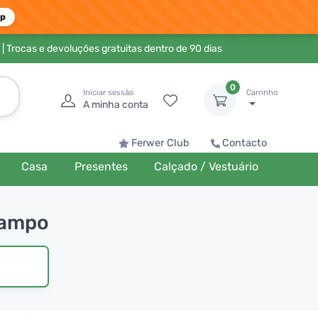
pp
| Trocas e devoluções gratuitas dentro de 90 dias
0
Iniciar sessão
Carrinho
A minha conta
Ferwer Club
Contacto
Casa
Presentes
Calçado / Vestuário
 campo