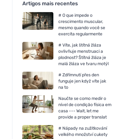
Artigos mais recentes
# O que impede o
crescimento muscular,
mesmo quando você se
exercita regularmente
# Víte, jak štítná žláza
ovlivňuje menstruaci a
plodnost? Štítná žláza je
malá žláza ve tvaru motýl
# Zdřímnutí přes den
funguje jen když víte jak
na to
Naučte se como medir o
nível de condição física em
casa --- Wait, let me
provide a proper translat
# Nápady na zužitkování
velkého množství cukety