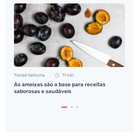
Tomáš Vařecha
11 min
Anna 
As ameixas são a base para receitas
O cam
ntos
saborosas e saudáveis
come