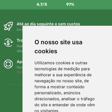
4,7/5
97%
Até ao dia seguinte e sem custos
Envio gratuito para encomendas superiores a 80 EUR
Trocas e devoluções gratuitas
O nosso site usa
Pode devolver ou trocar a sua encomenda em qualquer
cookies
altura no prazo de 90 dias
Apoiamos a Trees.org
Utilizamos cookies e outras
Para cada encomenda plantamos uma árvore! Leia mais
tecnologias de medição para
Sobre nós
.
melhorar a sua experiência de
navegação no nosso site, de
forma a mostrar conteúdo
personalizado, anúncios
direcionados, analisar o tráfego
do site e entender de onde vêm
os visitantes.