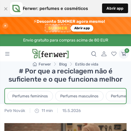
×
Ferwer: perfumes e cosméticos
Abrir app
⚡
Desconto SUMMER agora mesmo!
×
SUMMER
Abrir app
Envio gratuito para compras acima de 80 EUR
0
Ferwer
Blog
Estilo de vida
# Por que a reciclagem não é
suficiente e o que funciona melhor
Perfumes femininos
Perfumes masculinos
Perfumes u
Petr Novák
11 min
15.5.2026