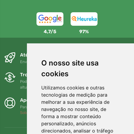
4,7/5
97%
Até ao dia seguinte e sem custos
O nosso site usa
Envio gratuito para encomendas superiores a 80 EUR
cookies
Trocas e devoluções gratuitas
Pode devolver ou trocar a sua encomenda em qualquer
Utilizamos cookies e outras
altura no prazo de 90 dias
tecnologias de medição para
Apoiamos a Trees.org
melhorar a sua experiência de
Para cada encomenda plantamos uma árvore! Leia mais
navegação no nosso site, de
Sobre nós
.
forma a mostrar conteúdo
personalizado, anúncios
direcionados, analisar o tráfego