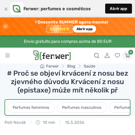
×
Ferwer: perfumes e cosméticos
Abrir app
⚡
Desconto SUMMER agora mesmo!
×
SUMMER
Abrir app
Envio gratuito para compras acima de 80 EUR
0
Ferwer
Blog
Saúde
# Proč se objeví krvácení z nosu bez
zjevného důvodu Krvácení z nosu
(epistaxe) může mít několik př
Perfumes femininos
Perfumes masculinos
Perfumes u
Petr Novák
10 min
15.5.2026