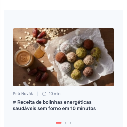
Petr Novák
10 min
Petr N
a o
# Receita de bolinhas energéticas
Como
saudáveis sem forno em 10 minutos
e pre