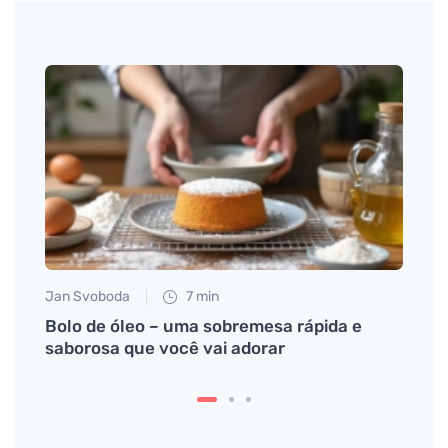
Jan Svoboda
7 min
Anna 
ação
Bolo de óleo – uma sobremesa rápida e
Como 
saborosa que você vai adorar
cuida