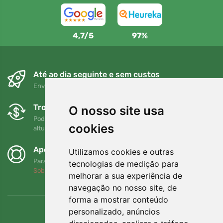
4,7/5
97%
Até ao dia seguinte e sem custos
Envio gratuito para encomendas superiores a 80 EUR
Trocas e devoluções gratuitas
O nosso site usa
Pode devolver ou trocar a sua encomenda em qualquer
cookies
altura no prazo de 90 dias
Apoiamos a Trees.org
Utilizamos cookies e outras
Para cada encomenda plantamos uma árvore! Leia mais
tecnologias de medição para
Sobre nós
.
melhorar a sua experiência de
navegação no nosso site, de
forma a mostrar conteúdo
personalizado, anúncios