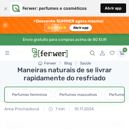
×
Ferwer: perfumes e cosméticos
Abrir app
⚡
Desconto SUMMER agora mesmo!
×
SUMMER
Abrir app
Envio gratuito para compras acima de 80 EUR
0
Ferwer
Blog
Saúde
Maneiras naturais de se livrar
rapidamente do resfriado
Perfumes femininos
Perfumes masculinos
Perfumes u
Anna Procházková
7 min
10.11.2024