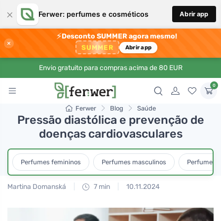
×
Ferwer: perfumes e cosméticos
Abrir app
⚡
Desconto SUMMER agora mesmo!
×
SUMMER
Abrir app
Envio gratuito para compras acima de 80 EUR
0
Ferwer
Blog
Saúde
Pressão diastólica e prevenção de
doenças cardiovasculares
Perfumes femininos
Perfumes masculinos
Perfumes u
Martina Domanská
7 min
10.11.2024