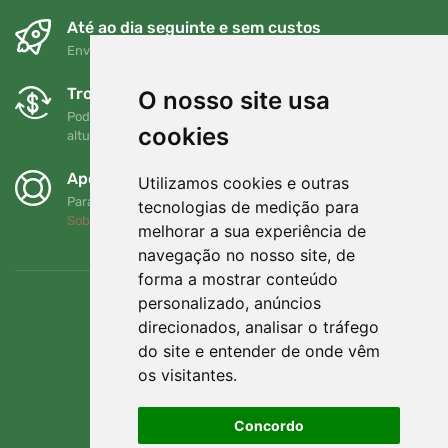
Até ao dia seguinte e sem custos
Envio gratuito para encomendas superiores a 80 EUR
Trocas e devoluções gratuitas
O nosso site usa
Pode devolver ou trocar a sua encomenda em qualquer
cookies
altura no prazo de 90 dias
Apoiamos a Trees.org
Utilizamos cookies e outras
Para cada encomenda plantamos uma árvore! Leia mais
tecnologias de medição para
Sobre nós
.
melhorar a sua experiência de
navegação no nosso site, de
forma a mostrar conteúdo
personalizado, anúncios
direcionados, analisar o tráfego
do site e entender de onde vêm
os visitantes.
Concordo