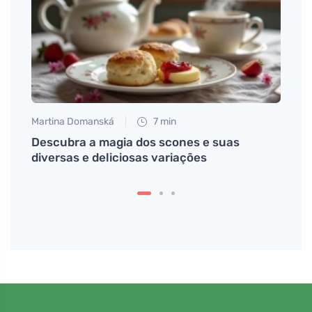
Martina Domanská
7 min
Eva No
Descubra a magia dos scones e suas
Desfr
diversas e deliciosas variações
adici