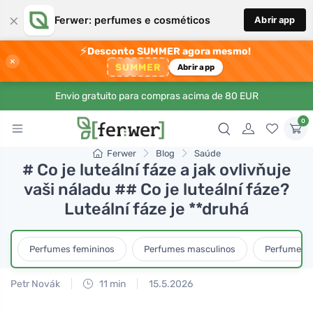
×
Ferwer: perfumes e cosméticos
Abrir app
⚡
Desconto SUMMER agora mesmo!
×
SUMMER
Abrir app
Envio gratuito para compras acima de 80 EUR
0
Ferwer
Blog
Saúde
# Co je luteální fáze a jak ovlivňuje
vaši náladu ## Co je luteální fáze?
Luteální fáze je **druhá
Perfumes femininos
Perfumes masculinos
Perfumes u
Petr Novák
11 min
15.5.2026