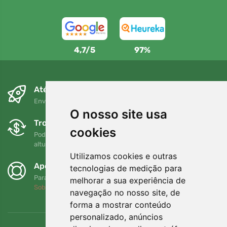
4,7/5
97%
Até ao dia seguinte e sem custos
Envio gratuito para encomendas superiores a 80 EUR
O nosso site usa
Trocas e devoluções gratuitas
cookies
Pode devolver ou trocar a sua encomenda em qualquer
altura no prazo de 90 dias
Utilizamos cookies e outras
Apoiamos a Trees.org
tecnologias de medição para
Para cada encomenda plantamos uma árvore! Leia mais
melhorar a sua experiência de
Sobre nós
.
navegação no nosso site, de
forma a mostrar conteúdo
personalizado, anúncios