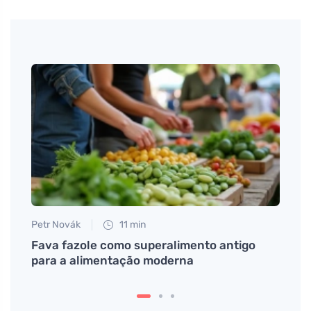
Petr Novák
11 min
Petr N
o que
Fava fazole como superalimento antigo
# Co 
ada
para a alimentação moderna
nedom
článe