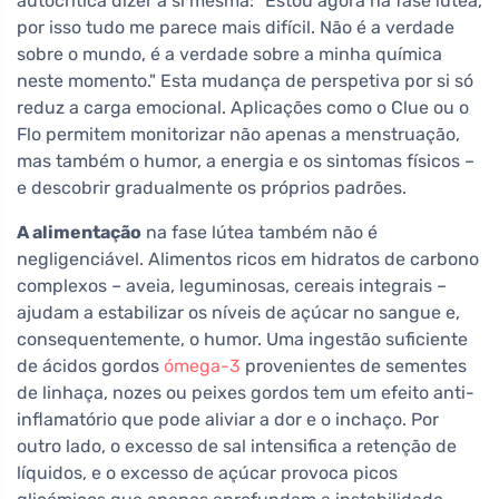
autocrítica dizer a si mesma: "Estou agora na fase lútea,
por isso tudo me parece mais difícil. Não é a verdade
sobre o mundo, é a verdade sobre a minha química
neste momento." Esta mudança de perspetiva por si só
reduz a carga emocional. Aplicações como o Clue ou o
Flo permitem monitorizar não apenas a menstruação,
mas também o humor, a energia e os sintomas físicos –
e descobrir gradualmente os próprios padrões.
A alimentação
na fase lútea também não é
negligenciável. Alimentos ricos em hidratos de carbono
complexos – aveia, leguminosas, cereais integrais –
ajudam a estabilizar os níveis de açúcar no sangue e,
consequentemente, o humor. Uma ingestão suficiente
de ácidos gordos
ómega-3
provenientes de sementes
de linhaça, nozes ou peixes gordos tem um efeito anti-
inflamatório que pode aliviar a dor e o inchaço. Por
outro lado, o excesso de sal intensifica a retenção de
líquidos, e o excesso de açúcar provoca picos