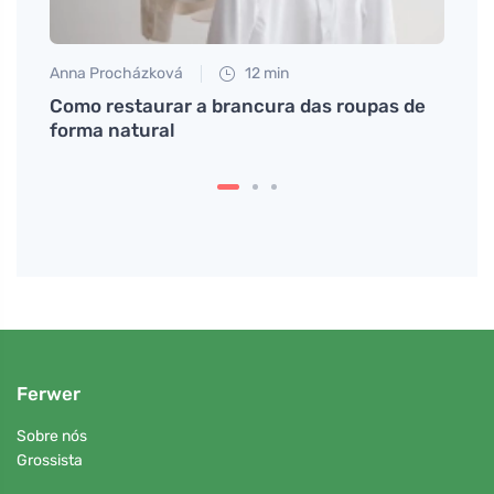
Anna Procházková
12 min
Anna 
 a
Como restaurar a brancura das roupas de
Limpe
# Até
forma natural
ajuda
Ferwer
Sobre nós
Grossista