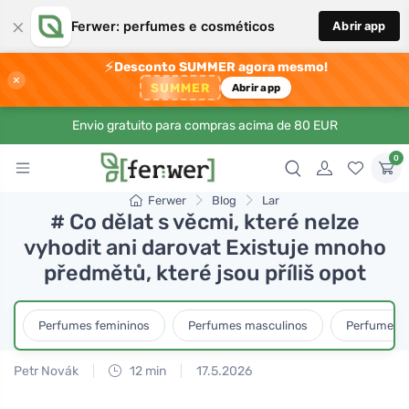
×
Ferwer: perfumes e cosméticos
Abrir app
⚡
Desconto SUMMER agora mesmo!
×
SUMMER
Abrir app
Envio gratuito para compras acima de 80 EUR
0
Ferwer
Blog
Lar
# Co dělat s věcmi, které nelze
vyhodit ani darovat Existuje mnoho
předmětů, které jsou příliš opot
Perfumes femininos
Perfumes masculinos
Perfumes u
Petr Novák
12 min
17.5.2026