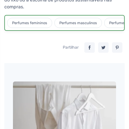
compras.
Perfumes femininos
Perfumes masculinos
Perfumes u
Partilhar