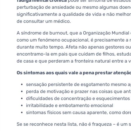
fadiga mental crónica
pode ser sintoma de estados
perturbação de ansiedade ou mesmo algumas doenç
significativamente a qualidade de vida e não melho
de consultar um médico.
A síndrome de burnout, que a Organização Mundial
como um fenómeno ocupacional, é precisamente a 
durante muito tempo. Afeta não apenas gestores o
encontramo-la em pais que cuidam de filhos, estud
de casa e que perderam a fronteira natural entre a vi
Os sintomas aos quais vale a pena prestar atençã
sensação persistente de esgotamento mesmo a
perda de motivação e prazer nas coisas que an
dificuldades de concentração e esquecimentos
irritabilidade e embotamento emocional
sintomas físicos sem causa aparente, como dor
Se se reconhece nesta lista, não é fraqueza – é um 