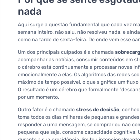
nada
Aqui surge a questão fundamental que cada vez mai
semana inteiro, não saiu, não resolveu nada, e ain
como na tarde de sexta-feira. De onde vem esse ca
Um dos principais culpados é a chamada
sobrecarg
acompanhar as notícias, consumir conteúdos em str
o cérebro está continuamente a processar novas infor
emocionalmente a elas. Os algoritmos das redes soci
máximo de tempo possível, o que significa um fluxo
O resultado é um cérebro que formalmente "descans
por um momento.
Outro fator é o chamado
stress de decisão
, conhec
toma todos os dias milhares de pequenas e grandes 
responder a uma mensagem, se comprar ou não compr
pequena que seja, consome capacidade cognitiva. 
durante a sua presidência, limitou intencionalment