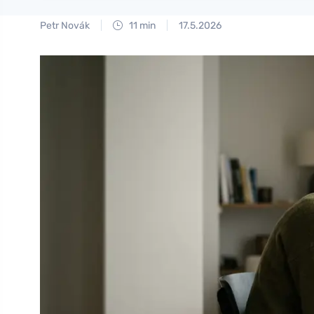
Petr Novák
11 min
17.5.2026