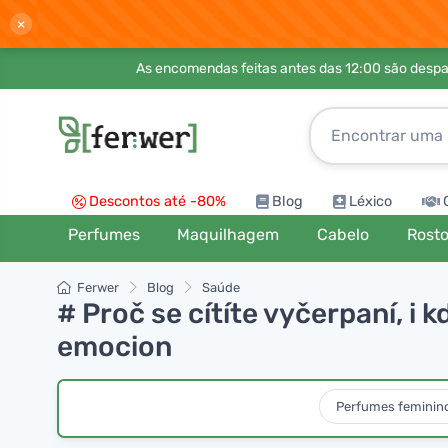
×
As encomendas feitas antes das 12:00 são desp
Descontos até -80%
Blog
Léxico
Perfumes
Maquilhagem
Cabelo
Rost
Ferwer
Blog
Saúde
# Proč se cítíte vyčerpaní, i 
emocion
Perfumes feminin