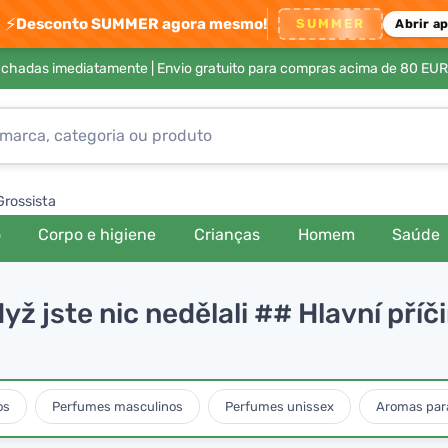
⚡
Desconto SUMMER agora mesmo!
SUMMER
Abrir a
achadas imediatamente |
Envio gratuito para compras acima de 80 EUR
Grossista
o
Corpo e higiene
Crianças
Homem
Saúde
když jste nic nedělali ## Hlavní př
os
Perfumes masculinos
Perfumes unissex
Aromas para