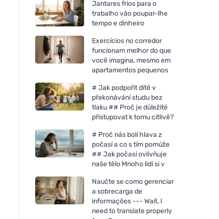
Jantares frios para o
trabalho vão poupar-lhe
tempo e dinheiro
Exercícios no corredor
funcionam melhor do que
você imagina, mesmo em
apartamentos pequenos
# Jak podpořit dítě v
překonávání studu bez
tlaku ## Proč je důležité
přistupovat k tomu citlivě?
Mulieres Vela em vidro - sem
perfume (180 ml) - até 35
# Proč nás bolí hlava z
horas de combustão
počasí a co s tím pomůže
## Jak počasí ovlivňuje
naše tělo Mnoho lidí si v
Naučte se como gerenciar
a sobrecarga de
informações --- Wait, I
need to translate properly