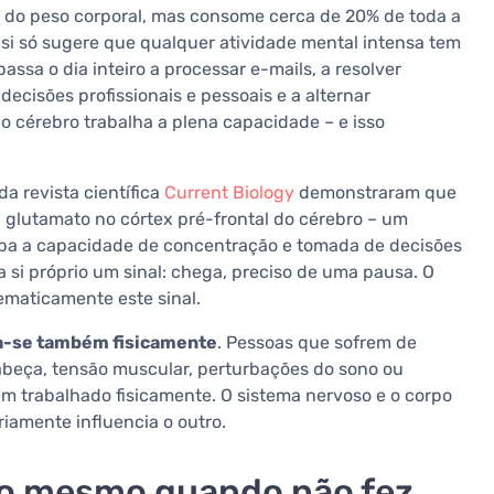
do peso corporal, mas consome cerca de 20% de toda a
si só sugere que qualquer atividade mental intensa tem
sa o dia inteiro a processar e-mails, a resolver
ecisões profissionais e pessoais e a alternar
o cérebro trabalha a plena capacidade – e isso
a revista científica
Current Biology
demonstraram que
 glutamato no córtex pré-frontal do cérebro – um
rba a capacidade de concentração e tomada de decisões
a si próprio um sinal: chega, preciso de uma pausa. O
ematicamente este sinal.
ta-se também fisicamente
. Pessoas que sofrem de
beça, tensão muscular, perturbações do sono ou
 trabalhado fisicamente. O sistema nervoso e o corpo
riamente influencia o outro.
do mesmo quando não fez