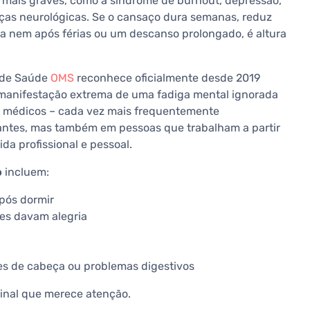
 mais graves, como a síndrome de burnout, depressão,
as neurológicas. Se o cansaço dura semanas, reduz
ra nem após férias ou um descanso prolongado, é altura
 de Saúde
OMS
reconhece oficialmente desde 2019
manifestação extrema de uma fadiga mental ignorada
u médicos – cada vez mais frequentemente
antes, mas também em pessoas que trabalham a partir
da profissional e pessoal.
o
incluem:
pós dormir
tes davam alegria
es de cabeça ou problemas digestivos
sinal que merece atenção.