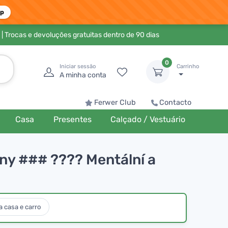
pp
| Trocas e devoluções gratuitas dentro de 90 dias
0
Iniciar sessão
Carrinho
A minha conta
Ferwer Club
Contacto
Casa
Presentes
Calçado / Vestuário
íčiny ### ???? Mentální a
 casa e carro