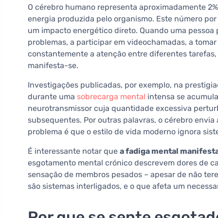
O cérebro humano representa aproximadamente 2% 
energia produzida pelo organismo. Este número por 
um impacto energético direto. Quando uma pessoa pas
problemas, a participar em videochamadas, a tomar d
constantemente a atenção entre diferentes tarefas, 
manifesta-se.
Investigações publicadas, por exemplo, na prestigiad
durante uma
sobrecarga mental
intensa se acumula
neurotransmissor cuja quantidade excessiva pertu
subsequentes. Por outras palavras, o cérebro envia 
problema é que o estilo de vida moderno ignora sist
É interessante notar que
a fadiga mental manifes
esgotamento mental crónico descrevem dores de ca
sensação de membros pesados – apesar de não terem
são sistemas interligados, e o que afeta um necessa
Por que se sente esgota