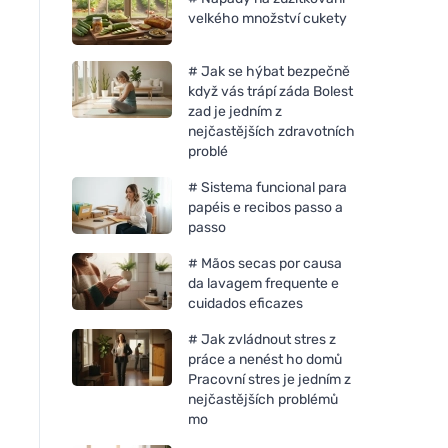
velkého množství cukety
# Jak se hýbat bezpečně
když vás trápí záda Bolest
zad je jedním z
nejčastějších zdravotních
problé
# Sistema funcional para
papéis e recibos passo a
passo
# Mãos secas por causa
da lavagem frequente e
cuidados eficazes
# Jak zvládnout stres z
práce a nenést ho domů
Pracovní stres je jedním z
nejčastějších problémů
mo