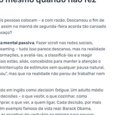
s pessoas colocam – e com razão. Descansou o fim de
da assim na manhã de segunda-feira acorda tão cansado
nsaço?
a mental passiva
. Fazer scroll nas redes sociais,
eaming – tudo isso parece descanso, mas na realidade
mações, a avaliá-las, a classificá-las e a reagir
ais estão, aliás, concebidos para manter a atenção o
 ininterrupto de estímulos sem qualquer pausa natural.
ou", mas que na realidade não parou de trabalhar nem
ido em inglês como
decision fatigue
. Um adulto médio
decisões – o que vestir, o que cozinhar, como
ar, o que ver, a quem ligar. Cada decisão, por mais
Um exemplo famoso da vida real: Barack Obama,
e as escolhas de vestuário ao mínimo para poupar