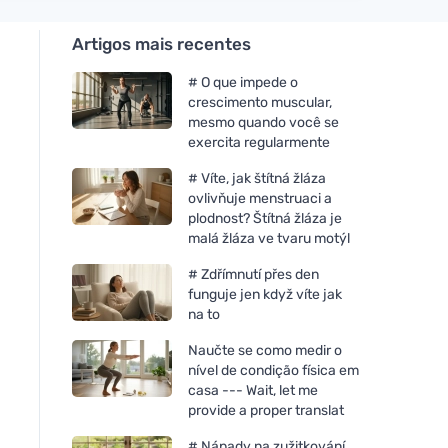
Artigos mais recentes
# O que impede o
crescimento muscular,
mesmo quando você se
exercita regularmente
# Víte, jak štítná žláza
ovlivňuje menstruaci a
plodnost? Štítná žláza je
malá žláza ve tvaru motýl
# Zdřímnutí přes den
funguje jen když víte jak
na to
Naučte se como medir o
nível de condição física em
casa --- Wait, let me
provide a proper translat
# Nápady na zužitkování