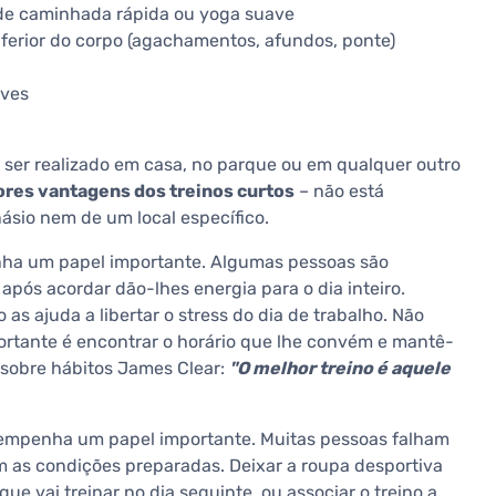
de caminhada rápida ou yoga suave
nferior do corpo (agachamentos, afundos, ponte)
eves
ser realizado em casa, no parque ou em qualquer outro
ores vantagens dos treinos curtos
– não está
sio nem de um local específico.
ha um papel importante. Algumas pessoas são
pós acordar dão-lhes energia para o dia inteiro.
as ajuda a libertar o stress do dia de trabalho. Não
ortante é encontrar o horário que lhe convém e mantê-
s sobre hábitos James Clear:
"O melhor treino é aquele
sempenha um papel importante. Muitas pessoas falham
em as condições preparadas. Deixar a roupa desportiva
 que vai treinar no dia seguinte, ou associar o treino a