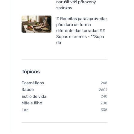
narušit váš přirozený
spánkov
# Receitas para aproveitar
pão duro de forma
diferente das torradas ##
Sopas e cremes - **Sopa
de
Tópicos
Cosméticos
268
Saúde
2607
Estilo de vida
240
Mãe e filho
208
Lar
338