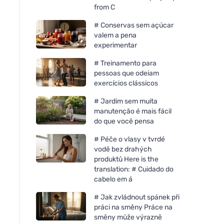
from C
# Conservas sem açúcar
valem a pena
experimentar
# Treinamento para
pessoas que odeiam
exercícios clássicos
# Jardim sem muita
manutenção é mais fácil
do que você pensa
Bombus Raw protein Cocoa
Bombus Raw protei
# Péče o vlasy v tvrdé
beans 50g
butter 50g
vodě bez drahých
produktů Here is the
translation: # Cuidado do
cabelo em á
# Jak zvládnout spánek při
práci na směny Práce na
směny může výrazně