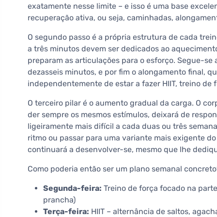
exatamente nesse limite – e isso é uma base excelen
recuperação ativa, ou seja, caminhadas, alongament
O segundo passo é a própria estrutura de cada trei
a três minutos devem ser dedicados ao aqueciment
preparam as articulações para o esforço. Segue-se a
dezasseis minutos, e por fim o alongamento final, qu
independentemente de estar a fazer HIIT, treino de f
O terceiro pilar é o aumento gradual da carga. O co
der sempre os mesmos estímulos, deixará de responder
ligeiramente mais difícil a cada duas ou três seman
ritmo ou passar para uma variante mais exigente do 
continuará a desenvolver-se, mesmo que lhe dediq
Como poderia então ser um plano semanal concreto
Segunda-feira:
Treino de força focado na parte
prancha)
Terça-feira:
HIIT – alternância de saltos, aga