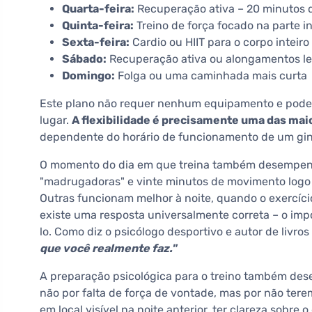
Quarta-feira:
Recuperação ativa – 20 minutos 
Quinta-feira:
Treino de força focado na parte i
Sexta-feira:
Cardio ou HIIT para o corpo inteiro
Sábado:
Recuperação ativa ou alongamentos l
Domingo:
Folga ou uma caminhada mais curta
Este plano não requer nenhum equipamento e pode 
lugar.
A flexibilidade é precisamente uma das mai
dependente do horário de funcionamento de um giná
O momento do dia em que treina também desempen
"madrugadoras" e vinte minutos de movimento logo a
Outras funcionam melhor à noite, quando o exercício 
existe uma resposta universalmente correta – o imp
lo. Como diz o psicólogo desportivo e autor de livro
que você realmente faz."
A preparação psicológica para o treino também de
não por falta de força de vontade, mas por não ter
em local visível na noite anterior, ter clareza sobre o