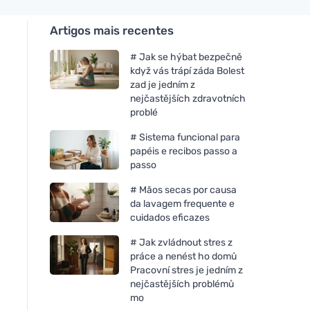
Artigos mais recentes
# Jak se hýbat bezpečně
když vás trápí záda Bolest
zad je jedním z
nejčastějších zdravotních
problé
# Sistema funcional para
papéis e recibos passo a
passo
# Mãos secas por causa
da lavagem frequente e
cuidados eficazes
# Jak zvládnout stres z
práce a nenést ho domů
Pracovní stres je jedním z
nejčastějších problémů
mo