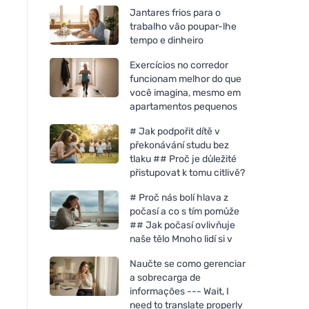
Jantares frios para o
trabalho vão poupar-lhe
tempo e dinheiro
Exercícios no corredor
funcionam melhor do que
você imagina, mesmo em
apartamentos pequenos
# Jak podpořit dítě v
překonávání studu bez
tlaku ## Proč je důležité
přistupovat k tomu citlivě?
# Proč nás bolí hlava z
počasí a co s tím pomůže
## Jak počasí ovlivňuje
naše tělo Mnoho lidí si v
Naučte se como gerenciar
a sobrecarga de
informações --- Wait, I
need to translate properly