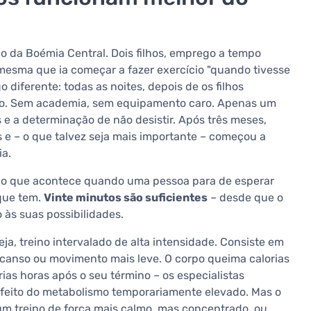
ão da Boémia Central. Dois filhos, emprego a tempo
i mesma que ia começar a fazer exercício "quando tivesse
diferente: todas as noites, depois de os filhos
o. Sem academia, sem equipamento caro. Apenas um
 e a determinação de não desistir. Após três meses,
s e – o que talvez seja mais importante – começou a
ia.
te o que acontece quando uma pessoa para de esperar
 que tem.
Vinte minutos são suficientes
– desde que o
 às suas possibilidades.
seja, treino intervalado de alta intensidade. Consiste em
scanso ou movimento mais leve. O corpo queima calorias
as horas após o seu término – os especialistas
efeito do metabolismo temporariamente elevado. Mas o
um treino de força mais calmo, mas concentrado, ou