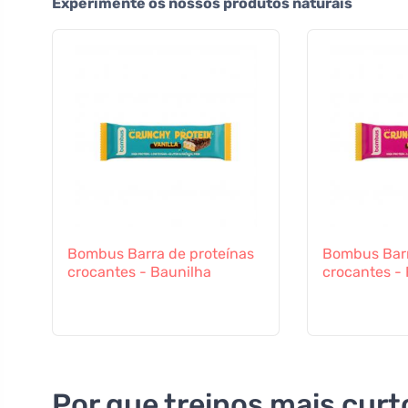
Experimente os nossos produtos naturais
Bombus Barra de proteínas
Bombus Barr
crocantes - Baunilha
crocantes -
Por que treinos mais cur