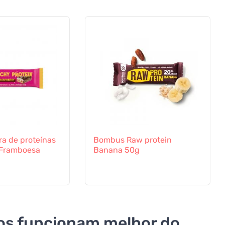
a de proteínas
Bombus Raw protein
 Framboesa
Banana 50g
tos funcionam melhor do