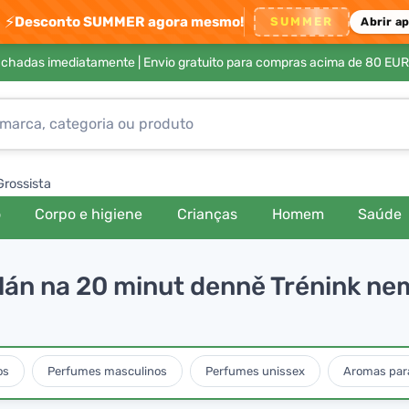
⚡
Desconto SUMMER agora mesmo!
SUMMER
Abrir a
achadas imediatamente |
Envio gratuito para compras acima de 80 EUR
Grossista
o
Corpo e higiene
Crianças
Homem
Saúde
plán na 20 minut denně Trénink nem
os
Perfumes masculinos
Perfumes unissex
Aromas para