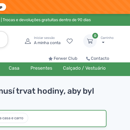
pp
| Trocas e devoluções gratuitas dentro de 90 dias
0
Iniciar sessão
Carrinho
A minha conta
Ferwer Club
Contacto
Casa
Presentes
Calçado / Vestuário
usí trvat hodiny, aby byl
 casa e carro