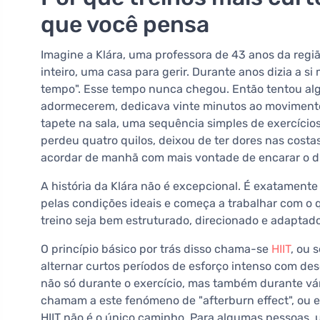
que você pensa
Imagine a Klára, uma professora de 43 anos da regi
inteiro, uma casa para gerir. Durante anos dizia a s
tempo". Esse tempo nunca chegou. Então tentou algo 
adormecerem, dedicava vinte minutos ao moviment
tapete na sala, uma sequência simples de exercícios
perdeu quatro quilos, deixou de ter dores nas costa
acordar de manhã com mais vontade de encarar o d
A história da Klára não é excepcional. É exatamen
pelas condições ideais e começa a trabalhar com o
treino seja bem estruturado, direcionado e adaptado
O princípio básico por trás disso chama-se
HIIT
, ou 
alternar curtos períodos de esforço intenso com de
não só durante o exercício, mas também durante vári
chamam a este fenómeno de "afterburn effect", ou 
HIIT não é o único caminho. Para algumas pessoas, 