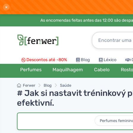
×
As encomendas feitas antes das 12:00 são desp
Descontos até -80%
Blog
Léxico
Perfumes
Maquilhagem
Cabelo
Rost
Ferwer
Blog
Saúde
# Jak si nastavit tréninkový 
efektivní.
Perfumes feminin