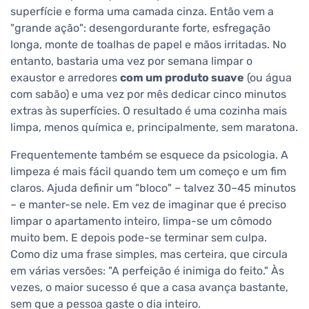
superfície e forma uma camada cinza. Então vem a
"grande ação": desengordurante forte, esfregação
longa, monte de toalhas de papel e mãos irritadas. No
entanto, bastaria uma vez por semana limpar o
exaustor e arredores
com um produto suave
(ou água
com sabão) e uma vez por mês dedicar cinco minutos
extras às superfícies. O resultado é uma cozinha mais
limpa, menos química e, principalmente, sem maratona.
Frequentemente também se esquece da psicologia. A
limpeza é mais fácil quando tem um começo e um fim
claros. Ajuda definir um "bloco" – talvez 30–45 minutos
– e manter-se nele. Em vez de imaginar que é preciso
limpar o apartamento inteiro, limpa-se um cômodo
muito bem. E depois pode-se terminar sem culpa.
Como diz uma frase simples, mas certeira, que circula
em várias versões: "A perfeição é inimiga do feito." Às
vezes, o maior sucesso é que a casa avança bastante,
sem que a pessoa gaste o dia inteiro.