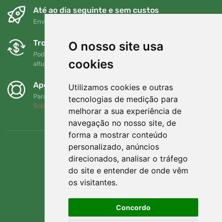
Até ao dia seguinte e sem custos
Envio gratuito para encomendas superiores a 80 EUR
Trocas e devoluções gratuitas
O nosso site usa
Pode devolver ou trocar a sua encomenda em qualquer
cookies
altura no prazo de 90 dias
Apoiamos a Trees.org
Utilizamos cookies e outras
Para cada encomenda plantamos uma árvore! Leia mais
tecnologias de medição para
Sobre nós
.
melhorar a sua experiência de
navegação no nosso site, de
forma a mostrar conteúdo
personalizado, anúncios
direcionados, analisar o tráfego
do site e entender de onde vêm
os visitantes.
Concordo