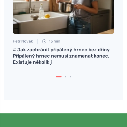
Petr Novák
13 min
Jan S
e
# Jak zachránit připálený hrnec bez dřiny
Como 
stí
Připálený hrnec nemusí znamenat konec.
brilh
Existuje několik j