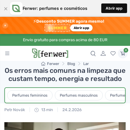
×
Ferwer: perfumes e cosméticos
Abrir app
⚡
Desconto SUMMER agora mesmo!
×
SUMMER
Abrir app
Envio gratuito para compras acima de 80 EUR
0
Ferwer
Blog
Lar
Os erros mais comuns na limpeza que
custam tempo, energia e resultado
Perfumes femininos
Perfumes masculinos
Perfumes u
Petr Novák
13 min
24.2.2026