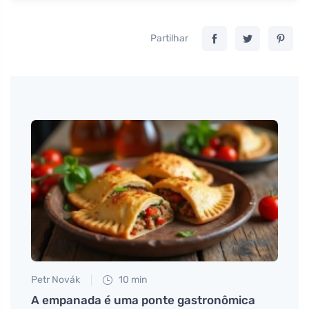
Partilhar
Petr Novák
10 min
Jan S
Dicas
A empanada é uma ponte gastronômica
Carvã