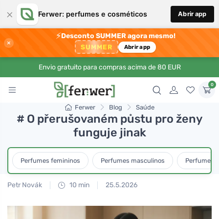
×
Ferwer: perfumes e cosméticos
Abrir app
⚡
Desconto SUMMER agora mesmo!
×
SUMMER
Abrir app
Envio gratuito para compras acima de 80 EUR
0
Ferwer
Blog
Saúde
# O přerušovaném půstu pro ženy
funguje jinak
Perfumes femininos
Perfumes masculinos
Perfumes u
Petr Novák
10 min
25.5.2026