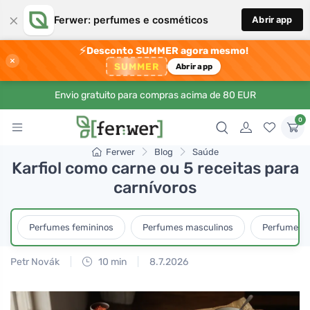
×
Ferwer: perfumes e cosméticos
Abrir app
⚡
Desconto SUMMER agora mesmo!
×
SUMMER
Abrir app
Envio gratuito para compras acima de 80 EUR
0
Ferwer
Blog
Saúde
Karfiol como carne ou 5 receitas para
carnívoros
Perfumes femininos
Perfumes masculinos
Perfumes u
Petr Novák
10 min
8.7.2026