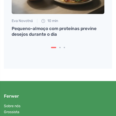
Eva Novotná
10 min
Tomáš
Pequeno-almoço com proteínas previne
O que
desejos durante o dia
duran
Ferwer
Sobre nós
Grossista