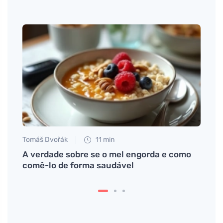
Tomáš Dvořák
11 min
Martin
ra e
A verdade sobre se o mel engorda e como
Fung
comê-lo de forma saudável
la e t