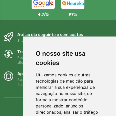
4,7/5
97%
Até ao dia seguinte e sem custos
Envio gratuito para encomendas superiores a 80 EUR
Trocas e devoluções gratuitas
O nosso site usa
Pode devolver ou trocar a sua encomenda em qualquer
cookies
altura no prazo de 90 dias
Apoiamos a Trees.org
Utilizamos cookies e outras
Para cada encomenda plantamos uma árvore! Leia mais
tecnologias de medição para
Sobre nós
.
melhorar a sua experiência de
navegação no nosso site, de
forma a mostrar conteúdo
personalizado, anúncios
direcionados, analisar o tráfego