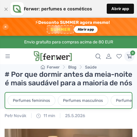
×
Ferwer: perfumes e cosméticos
Abrir app
⚡
Desconto SUMMER agora mesmo!
×
SUMMER
Abrir app
Envio gratuito para compras acima de 80 EUR
0
Ferwer
Blog
Saúde
# Por que dormir antes da meia-noite
é mais saudável para a maioria de nós
Perfumes femininos
Perfumes masculinos
Perfumes u
Petr Novák
11 min
25.5.2026