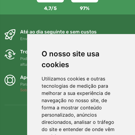
4,7/5
97%
Até ao dia seguinte e sem custos
Envio gratuito para encomendas superiores a 80 EUR
Trocas e devoluções gratuitas
O nosso site usa
Pode devolver ou trocar a sua encomenda em qualquer
cookies
altura no prazo de 90 dias
Apoiamos a Trees.org
Utilizamos cookies e outras
Para cada encomenda plantamos uma árvore! Leia mais
tecnologias de medição para
Sobre nós
.
melhorar a sua experiência de
navegação no nosso site, de
forma a mostrar conteúdo
personalizado, anúncios
direcionados, analisar o tráfego
do site e entender de onde vêm