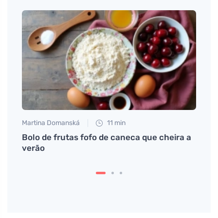
Martina Domanská
11 min
Jan S
Bolo de frutas fofo de caneca que cheira a
Lanch
entes
verão
suste