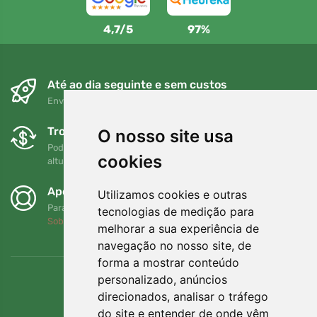
4,7/5
97%
Até ao dia seguinte e sem custos
Envio gratuito para encomendas superiores a 80 EUR
Trocas e devoluções gratuitas
O nosso site usa
Pode devolver ou trocar a sua encomenda em qualquer
cookies
altura no prazo de 90 dias
Apoiamos a Trees.org
Utilizamos cookies e outras
Para cada encomenda plantamos uma árvore! Leia mais
tecnologias de medição para
Sobre nós
.
melhorar a sua experiência de
navegação no nosso site, de
forma a mostrar conteúdo
personalizado, anúncios
direcionados, analisar o tráfego
do site e entender de onde vêm