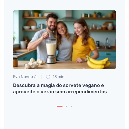
Eva Novotná
13 min
Tomáš
nto
Descubra a magia do sorvete vegano e
Como 
 é
aproveite o verão sem arrependimentos
apoia