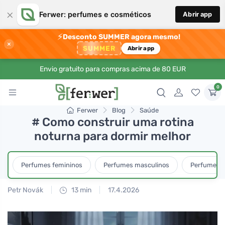
×
Ferwer: perfumes e cosméticos
Abrir app
⚡
Desconto SUMMER agora mesmo!
×
SUMMER
Abrir app
Envio gratuito para compras acima de 80 EUR
0
Ferwer
Blog
Saúde
# Como construir uma rotina
noturna para dormir melhor
Perfumes femininos
Perfumes masculinos
Perfumes u
Petr Novák
13 min
17.4.2026