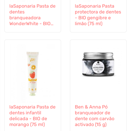
laSaponaria Pasta de
laSaponaria Pasta
dentes
protectora de dentes
branqueadora
- BIO gengibre e
WonderWhite - BIO
limão (75 ml)
de menta e carvão
activado (75 ml)
laSaponaria Pasta de
Ben & Anna Pó
dentes infantil
branqueador de
delicada - BIO de
dente com carvão
morango (75 ml)
activado (15 g)