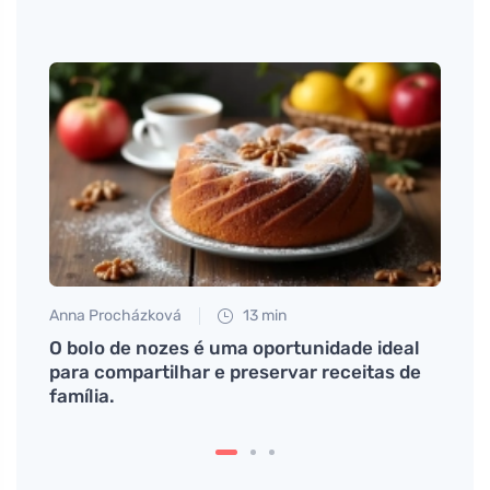
Anna Procházková
13 min
Petr N
a
O bolo de nozes é uma oportunidade ideal
# Co 
para compartilhar e preservar receitas de
bez l
família.
Opak