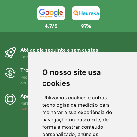
4,7/5
97%
Até ao dia seguinte e sem custos
Envio gratuito para encomendas superiores a 80 EUR
Trocas e devoluções gratuitas
O nosso site usa
Pode devolver ou trocar a sua encomenda em qualquer
cookies
altura no prazo de 90 dias
Apoiamos a Trees.org
Utilizamos cookies e outras
Para cada encomenda plantamos uma árvore! Leia mais
tecnologias de medição para
Sobre nós
.
melhorar a sua experiência de
navegação no nosso site, de
forma a mostrar conteúdo
personalizado, anúncios