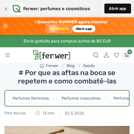
×
Ferwer: perfumes e cosméticos
Abrir app
⚡
Desconto SUMMER agora mesmo!
×
SUMMER
Abrir app
Envio gratuito para compras acima de 80 EUR
0
Ferwer
Blog
Saúde
# Por que as aftas na boca se
repetem e como combatê-las
Perfumes femininos
Perfumes masculinos
Perfumes u
Petr Novák
13 min
30.5.2026