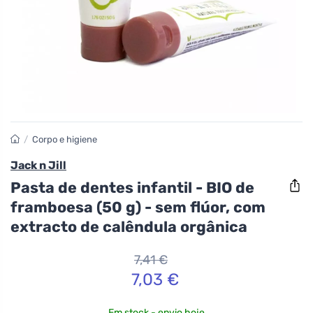
/
Corpo e higiene
Jack n Jill
Pasta de dentes infantil - BIO de
framboesa (50 g) - sem flúor, com
extracto de calêndula orgânica
7,41 €
7,03 €
Em stock - envio hoje