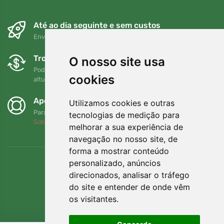
Até ao dia seguinte e sem custos
Envio gratuito para encomendas superiores a 80 EUR
Trocas e devoluções gratuitas
O nosso site usa
Pode devolver ou trocar a sua encomenda em qualquer
cookies
altura no prazo de 90 dias
Apoiamos a Trees.org
Utilizamos cookies e outras
Para cada encomenda plantamos uma árvore! Leia mais
tecnologias de medição para
Sobre nós
.
melhorar a sua experiência de
navegação no nosso site, de
forma a mostrar conteúdo
personalizado, anúncios
direcionados, analisar o tráfego
do site e entender de onde vêm
os visitantes.