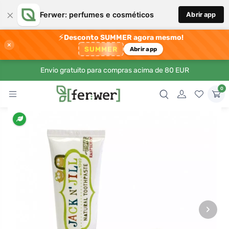
×
Ferwer: perfumes e cosméticos
Abrir app
⚡
Desconto SUMMER agora mesmo!
×
SUMMER
Abrir app
Envio gratuito para compras acima de 80 EUR
0
›