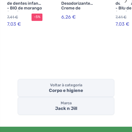
de dentes infantil
Desodorizante
de dente
- BIO de morango
Creme de
- BIO d
(50 g) - sem flúor,
Orquídea de
(50 g) -
6,26 €
7,41 €
7,41 €
-5%
com extracto de
Baunilha (45 g)
com ext
calêndula
calêndu
7,03 €
7,03 €
orgânica
orgânic
Voltar à categoria
Corpo e higiene
Marca
Jack n Jill