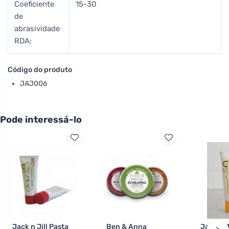
Coeficiente
15-30
de
abrasividade
RDA:
Código do produto
JAJ006
Pode interessá-lo
Jack n Jill Pasta
Ben & Anna
Jack n J