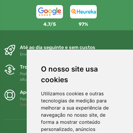
4,7/5
97%
Até ao dia seguinte e sem custos
Envio gratuito para encomendas superiores a 80 EUR
Trocas e devoluções gratuitas
O nosso site usa
Pode devolver ou trocar a sua encomenda em qualquer
cookies
altura no prazo de 90 dias
Apoiamos a Trees.org
Utilizamos cookies e outras
Para cada encomenda plantamos uma árvore! Leia mais
tecnologias de medição para
Sobre nós
.
melhorar a sua experiência de
navegação no nosso site, de
forma a mostrar conteúdo
personalizado, anúncios