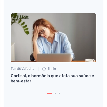
Tomáš Vařecha
5 min
Petr N
ra
Cortisol, o hormônio que afeta sua saúde e
Por q
bem-estar
emag
mudar