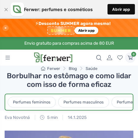
×
Ferwer: perfumes e cosméticos
Abrir app
⚡
Desconto SUMMER agora mesmo!
×
SUMMER
Abrir app
Envio gratuito para compras acima de 80 EUR
0
Ferwer
Blog
Saúde
Borbulhar no estômago e como lidar
com isso de forma eficaz
Perfumes femininos
Perfumes masculinos
Perfumes u
Eva Novotná
5 min
14.1.2025