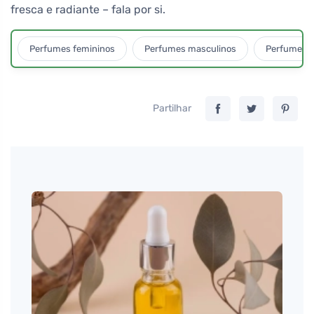
fresca e radiante – fala por si.
Perfumes femininos
Perfumes masculinos
Perfumes u
Partilhar