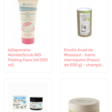
laSaponaria
Ecodis Anaé de
WonderScrub BIO
Rhassoul - barro
Peeling Face Gel (100
marroquino (frasco
ml)
de 500 g) - champô,
esfoliante ou
máscara