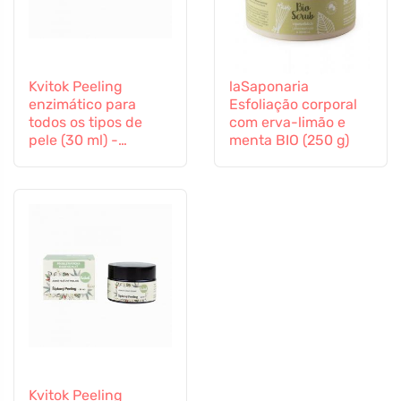
Kvitok Peeling
laSaponaria
enzimático para
Esfoliação corporal
todos os tipos de
com erva-limão e
pele (30 ml) -
menta BIO (250 g)
também adequado
para peles sensíveis
Kvitok Peeling