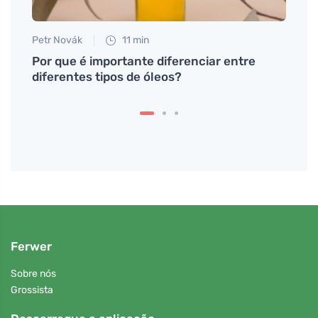
Petr Novák
11 min
Martin
o
Por que é importante diferenciar entre
Cabel
eitas
diferentes tipos de óleos?
natur
Ferwer
Sobre nós
Grossista