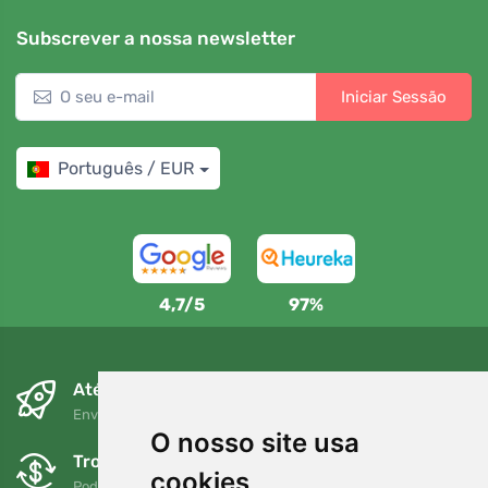
Subscrever a nossa newsletter
Iniciar Sessão
Português / EUR
4,7/5
97%
Até ao dia seguinte e sem custos
Envio gratuito para encomendas superiores a 80 EUR
O nosso site usa
Trocas e devoluções gratuitas
cookies
Pode devolver ou trocar a sua encomenda em qualquer