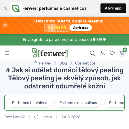
×
Ferwer: perfumes e cosméticos
Abrir app
⚡
Desconto SUMMER agora mesmo!
×
SUMMER
Abrir app
Envio gratuito para compras acima de 80 EUR
0
Ferwer
Blog
Cosméticos
# Jak si udělat domácí tělový peeling
Tělový peeling je skvělý způsob, jak
odstranit odumřelé kožní
Perfumes femininos
Perfumes masculinos
Perfumes u
Petr Novák
11 min
24.5.2026