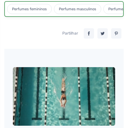
Perfumes femininos
Perfumes masculinos
Perfumes u
Partilhar