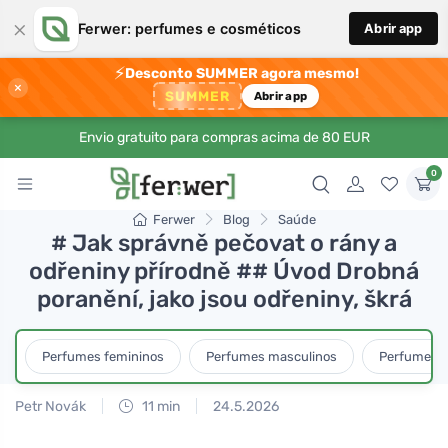
×
Ferwer: perfumes e cosméticos
Abrir app
⚡
Desconto SUMMER agora mesmo!
×
SUMMER
Abrir app
Envio gratuito para compras acima de 80 EUR
0
Ferwer
Blog
Saúde
# Jak správně pečovat o rány a
odřeniny přírodně ## Úvod Drobná
poranění, jako jsou odřeniny, škrá
Perfumes femininos
Perfumes masculinos
Perfumes u
Petr Novák
11 min
24.5.2026