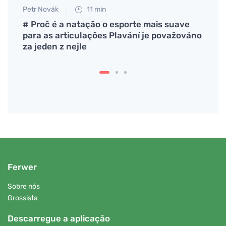
Petr Novák
11 min
Petr N
 é
# Proč é a natação o esporte mais suave
Camin
para as articulações Plavání je považováno
ritua
za jeden z nejle
tranq
Ferwer
Sobre nós
Grossista
Descarregue a aplicação