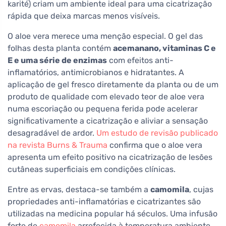
karité) criam um ambiente ideal para uma cicatrização
rápida que deixa marcas menos visíveis.
O aloe vera merece uma menção especial. O gel das
folhas desta planta contém
acemanano, vitaminas C e
E e uma série de enzimas
com efeitos anti-
inflamatórios, antimicrobianos e hidratantes. A
aplicação de gel fresco diretamente da planta ou de um
produto de qualidade com elevado teor de aloe vera
numa escoriação ou pequena ferida pode acelerar
significativamente a cicatrização e aliviar a sensação
desagradável de ardor.
Um estudo de revisão publicado
na revista Burns & Trauma
confirma que o aloe vera
apresenta um efeito positivo na cicatrização de lesões
cutâneas superficiais em condições clínicas.
Entre as ervas, destaca-se também a
camomila
, cujas
propriedades anti-inflamatórias e cicatrizantes são
utilizadas na medicina popular há séculos. Uma infusão
forte de
camomila
arrefecida à temperatura ambiente