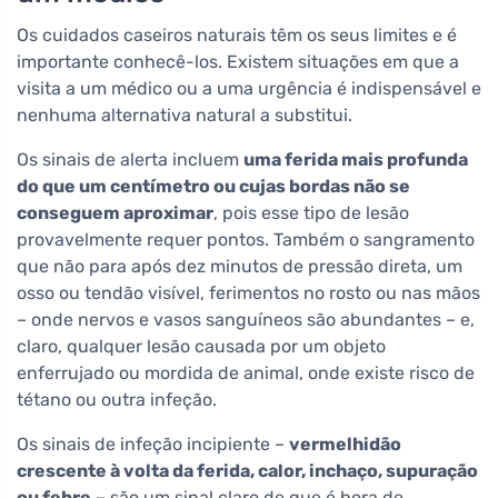
Os cuidados caseiros naturais têm os seus limites e é
importante conhecê-los. Existem situações em que a
visita a um médico ou a uma urgência é indispensável e
nenhuma alternativa natural a substitui.
Os sinais de alerta incluem
uma ferida mais profunda
do que um centímetro ou cujas bordas não se
conseguem aproximar
, pois esse tipo de lesão
provavelmente requer pontos. Também o sangramento
que não para após dez minutos de pressão direta, um
osso ou tendão visível, ferimentos no rosto ou nas mãos
– onde nervos e vasos sanguíneos são abundantes – e,
claro, qualquer lesão causada por um objeto
enferrujado ou mordida de animal, onde existe risco de
tétano ou outra infeção.
Os sinais de infeção incipiente –
vermelhidão
crescente à volta da ferida, calor, inchaço, supuração
ou febre
– são um sinal claro de que é hora de