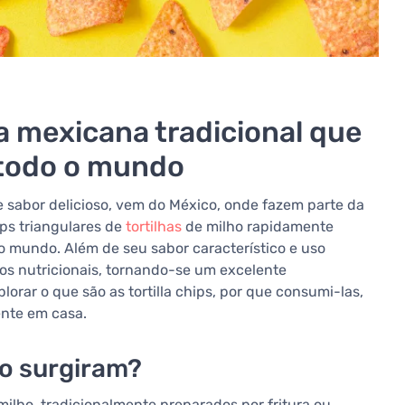
ia mexicana tradicional que
todo o mundo
 e sabor delicioso, vem do México, onde fazem parte da
ips triangulares de
tortilhas
de milho rapidamente
 mundo. Além de seu sabor característico e uso
cios nutricionais, tornando-se um excelente
rar o que são as tortilla chips, por que consumi-las,
ente em casa.
mo surgiram?
 milho, tradicionalmente preparados por fritura ou