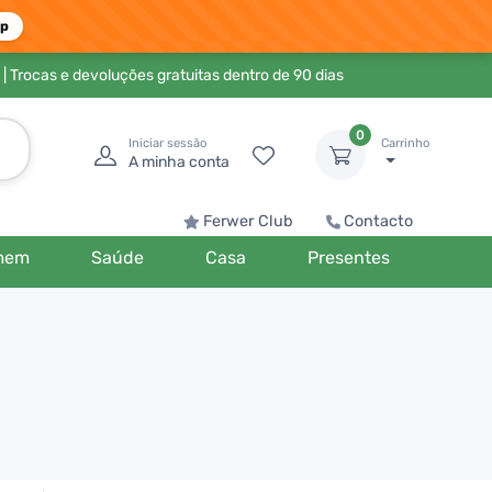
pp
| Trocas e devoluções gratuitas dentro de 90 dias
0
Iniciar sessão
Carrinho
A minha conta
Ferwer Club
Contacto
mem
Saúde
Casa
Presentes