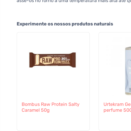
asse-os no forno a uma temperatura mais alta até q
Experimente os nossos produtos naturais
Bombus Raw Protein Salty
Urtekram Ge
Caramel 50g
perfume 500