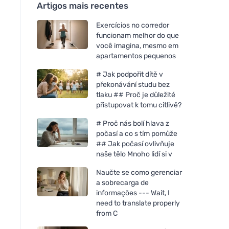
Artigos mais recentes
Exercícios no corredor
funcionam melhor do que
você imagina, mesmo em
apartamentos pequenos
# Jak podpořit dítě v
překonávání studu bez
tlaku ## Proč je důležité
přistupovat k tomu citlivě?
# Proč nás bolí hlava z
počasí a co s tím pomůže
## Jak počasí ovlivňuje
naše tělo Mnoho lidí si v
Naučte se como gerenciar
a sobrecarga de
informações --- Wait, I
need to translate properly
from C