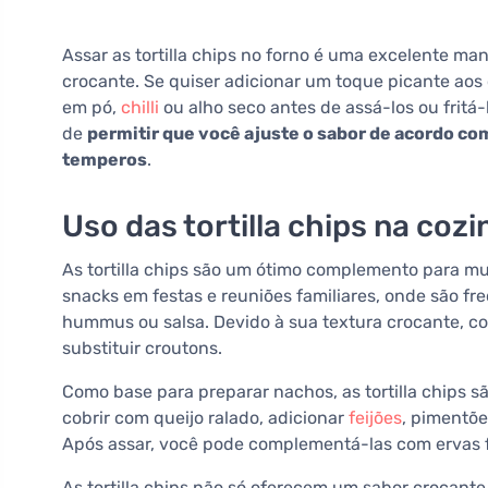
Assar as tortilla chips no forno é uma excelente man
crocante. Se quiser adicionar um toque picante aos
em pó,
chilli
ou alho seco antes de assá-los ou fritá
de
permitir que você ajuste o sabor de acordo co
temperos
.
Uso das tortilla chips na coz
As tortilla chips são um ótimo complemento para mui
snacks em festas e reuniões familiares, onde são 
hummus ou salsa. Devido à sua textura crocante, 
substituir croutons.
Como base para preparar nachos, as tortilla chips s
cobrir com queijo ralado, adicionar
feijões
, pimentõe
Após assar, você pode complementá-las com ervas f
As tortilla chips não só oferecem um sabor crocant