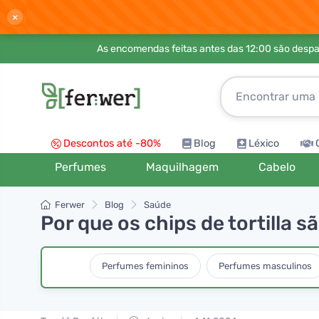
×
As encomendas feitas antes das 12:00 são desp
Descontos até -80%
Blog
Léxico
Perfumes
Maquilhagem
Cabelo
Ferwer
Blog
Saúde
Por que os chips de tortilla s
Perfumes femininos
Perfumes masculinos