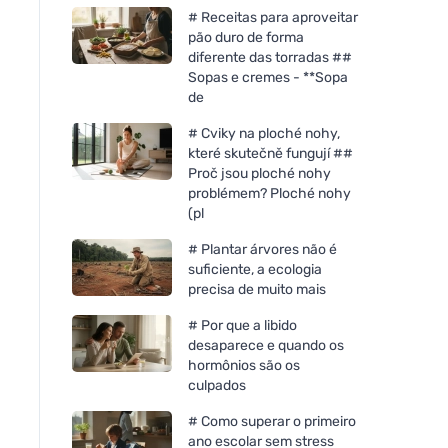
# Receitas para aproveitar
pão duro de forma
diferente das torradas ##
Sopas e cremes - **Sopa
de
# Cviky na ploché nohy,
které skutečně fungují ##
Proč jsou ploché nohy
problémem? Ploché nohy
(pl
# Plantar árvores não é
suficiente, a ecologia
precisa de muito mais
# Por que a libido
desaparece e quando os
hormônios são os
culpados
# Como superar o primeiro
ano escolar sem stress