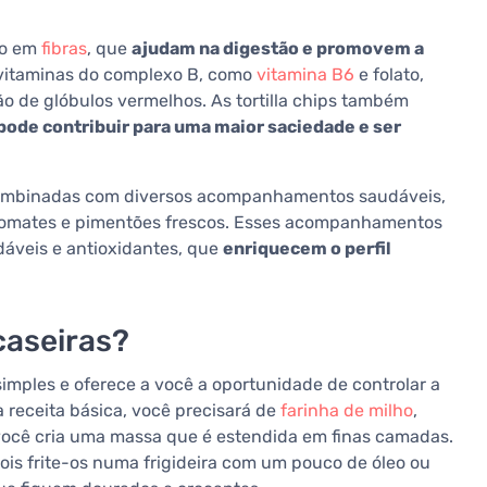
ico em
fibras
, que
ajudam na digestão e promovem a
vitaminas do complexo B, como
vitamina B6
e folato,
de glóbulos vermelhos. As tortilla chips também
pode contribuir para uma maior saciedade e ser
 combinadas com diversos acompanhamentos saudáveis,
tomates e pimentões frescos. Esses acompanhamentos
dáveis e antioxidantes, que
enriquecem o perfil
caseiras?
simples e oferece a você a oportunidade de controlar a
 receita básica, você precisará de
farinha de milho
,
 você cria uma massa que é estendida em finas camadas.
is frite-os numa frigideira com um pouco de óleo ou