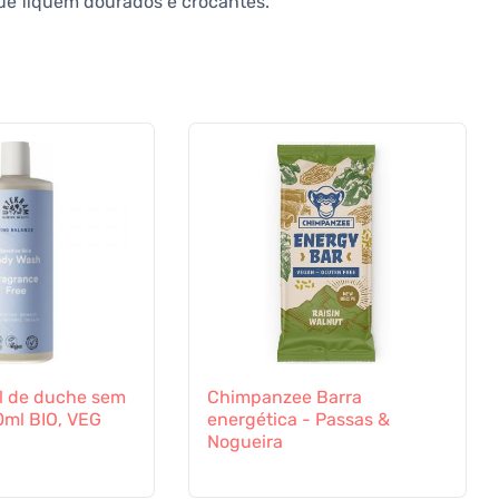
ue fiquem dourados e crocantes.
l de duche sem
Chimpanzee Barra
ml BIO, VEG
energética - Passas &
Nogueira