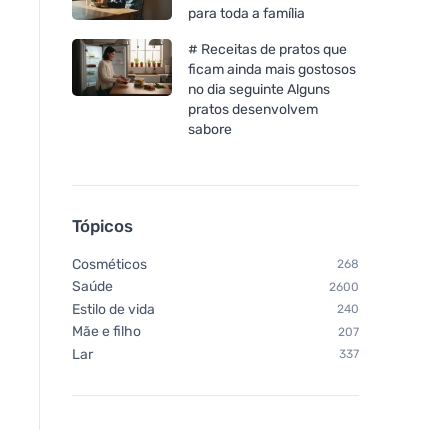
para toda a família
# Receitas de pratos que
ficam ainda mais gostosos
no dia seguinte Alguns
pratos desenvolvem
sabore
Tópicos
Cosméticos
268
Saúde
2600
Estilo de vida
240
Mãe e filho
207
Lar
337