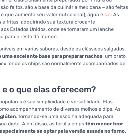
são feitos, são a base da culinária mexicana – são feitas
 o que aumenta seu valor nutricional), água e
sal
. As
 e fritas, adquirindo sua textura crocante
am aos Estados Unidos, onde se tornaram um lanche
ou para o resto do mundo.
poníveis em vários sabores, desde os clássicos salgados
 uma excelente base para preparar nachos
, um prato
-mex, onde os chips são normalmente acompanhados de
ps e o que elas oferecem?
populares é sua simplicidade e versatilidade. Elas
omo acompanhamento de diversos molhos e dips. As
 glúten
, tornando-se uma escolha adequada para
a dieta. Além disso, as tortilla chips
têm menor teor
 especialmente se optar pela versão assada no forno
.