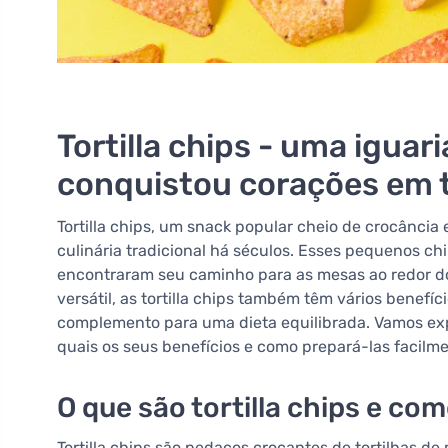
Tortilla chips - uma iguar
conquistou corações em 
Tortilla chips, um snack popular cheio de crocância
culinária tradicional há séculos. Esses pequenos ch
encontraram seu caminho para as mesas ao redor do
versátil, as tortilla chips também têm vários benefí
complemento para uma dieta equilibrada. Vamos explo
quais os seus benefícios e como prepará-las facilm
O que são tortilla chips e co
Tortilla chips são pedaços crocantes de tortilhas de