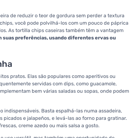
eira de reduzir o teor de gordura sem perder a textura
 chips, você pode polvilhá-los com um pouco de páprica
-los. As tortilla chips caseiras também têm a vantagem
m suas preferências, usando diferentes ervas ou
inha
tos pratos. Elas são populares como aperitivos ou
frequentemente servidas com dips, como guacamole,
complementam bem várias saladas ou sopas, onde podem
ão indispensáveis. Basta espalhá-las numa assadeira,
s picados e jalapeños, e levá-las ao forno para gratinar.
rescas, creme azedo ou mais salsa a gosto.
e e uso versátil, mas também uma oportunidade de