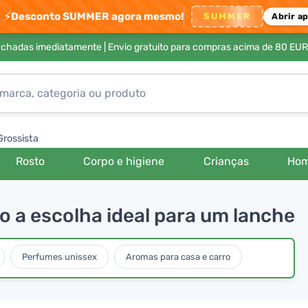
⚡
Desconto SUMMER agora mesmo!
SUMMER
Abrir a
achadas imediatamente |
Envio gratuito para compras acima de 80 EUR
Grossista
Rosto
Corpo e higiene
Crianças
Ho
ão a escolha ideal para um lanche
Perfumes unissex
Aromas para casa e carro