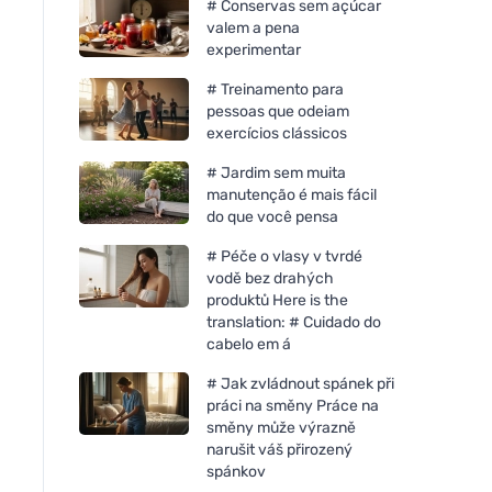
# Conservas sem açúcar
valem a pena
experimentar
# Treinamento para
pessoas que odeiam
exercícios clássicos
# Jardim sem muita
manutenção é mais fácil
do que você pensa
# Péče o vlasy v tvrdé
vodě bez drahých
produktů Here is the
translation: # Cuidado do
cabelo em á
# Jak zvládnout spánek při
práci na směny Práce na
směny může výrazně
narušit váš přirozený
spánkov