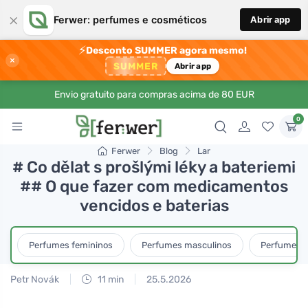
×
Ferwer: perfumes e cosméticos
Abrir app
⚡
Desconto SUMMER agora mesmo!
×
SUMMER
Abrir app
Envio gratuito para compras acima de 80 EUR
0
Ferwer
Blog
Lar
# Co dělat s prošlými léky a bateriemi
## O que fazer com medicamentos
vencidos e baterias
Perfumes femininos
Perfumes masculinos
Perfumes u
Petr Novák
11 min
25.5.2026