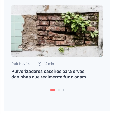
ua em
Petr Novák
12 min
Anna 
Pulverizadores caseiros para ervas
Descu
daninhas que realmente funcionam