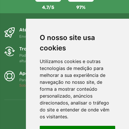
4,7/5
97%
Até ao dia seguinte e sem custos
O nosso site usa
Envio gratuito para encomendas superiores a 80 EUR
cookies
Trocas e devoluções gratuitas
Pode devolver ou trocar a sua encomenda em qualquer
Utilizamos cookies e outras
altura no prazo de 90 dias
tecnologias de medição para
Apoiamos a Trees.org
melhorar a sua experiência de
Para cada encomenda plantamos uma árvore! Leia mais
navegação no nosso site, de
Sobre nós
.
forma a mostrar conteúdo
personalizado, anúncios
direcionados, analisar o tráfego
do site e entender de onde vêm
os visitantes.