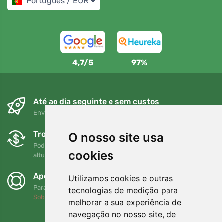
Português / EUR
4,7/5
97%
Até ao dia seguinte e sem custos
Envio gratuito para encomendas superiores a 80 EUR
Trocas e devoluções gratuitas
O nosso site usa
Pode devolver ou trocar a sua encomenda em qualquer
cookies
altura no prazo de 90 dias
Apoiamos a Trees.org
Utilizamos cookies e outras
Para cada encomenda plantamos uma árvore! Leia mais
tecnologias de medição para
Sobre nós
.
melhorar a sua experiência de
navegação no nosso site, de