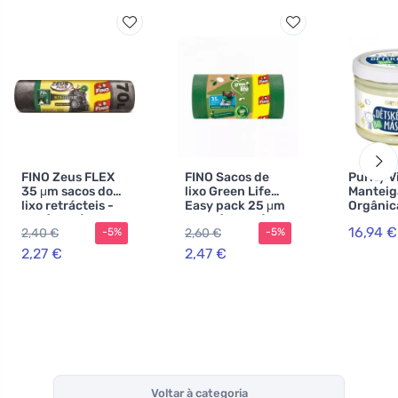
FINO Zeus FLEX
FINO Sacos de
Purity V
35 μm sacos do
lixo Green Life
Manteig
lixo retrácteis -
Easy pack 25 μm
Orgânic
70 l (8 pcs)
- 35 l (22 pcs)
corpo d
16,94 €
2,40 €
2,60 €
-5%
-5%
350 ml
2,27 €
2,47 €
Voltar à categoria