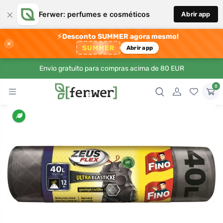
×
Ferwer: perfumes e cosméticos
Abrir app
⚡
Desconto SUMMER agora mesmo!
×
SUMMER
Abrir app
Envio gratuito para compras acima de 80 EUR
0