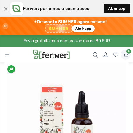
×
Ferwer: perfumes e cosméticos
Abrir app
⚡
Desconto SUMMER agora mesmo!
×
SUMMER
Abrir app
Envio gratuito para compras acima de 80 EUR
0