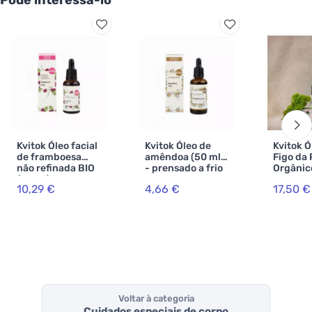
Kvitok Óleo facial
Kvitok Óleo de
Kvitok Ó
de framboesa
amêndoa (50 ml)
Figo da 
não refinada BIO
- prensado a frio
Orgânic
(30 ml) - com
10,29 €
4,66 €
17,50 €
ligeiro aroma de
framboesa
Voltar à categoria
Cuidados especiais de corpo