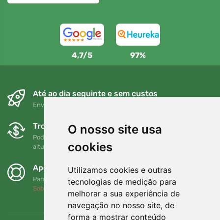
4,7/5
97%
Até ao dia seguinte e sem custos
Envio gratuito para encomendas superiores a 80 EUR
Trocas e devoluções gratuitas
O nosso site usa
Pode devolver ou trocar a sua encomenda em qualquer
cookies
altura no prazo de 90 dias
Apoiamos a Trees.org
Utilizamos cookies e outras
Para cada encomenda plantamos uma árvore! Leia mais
tecnologias de medição para
Sobre nós
.
melhorar a sua experiência de
navegação no nosso site, de
forma a mostrar conteúdo