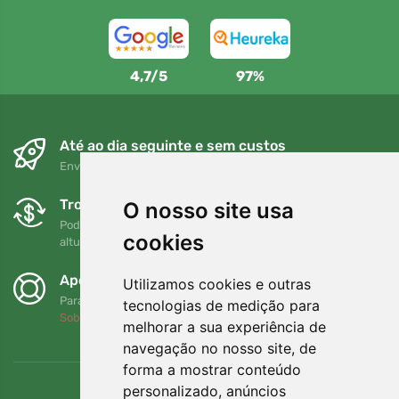
4,7/5
97%
Até ao dia seguinte e sem custos
Envio gratuito para encomendas superiores a 80 EUR
Trocas e devoluções gratuitas
O nosso site usa
Pode devolver ou trocar a sua encomenda em qualquer
cookies
altura no prazo de 90 dias
Apoiamos a Trees.org
Utilizamos cookies e outras
Para cada encomenda plantamos uma árvore! Leia mais
tecnologias de medição para
Sobre nós
.
melhorar a sua experiência de
navegação no nosso site, de
forma a mostrar conteúdo
personalizado, anúncios