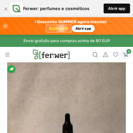
×
Ferwer: perfumes e cosméticos
Abrir app
⚡
Desconto SUMMER agora mesmo!
×
SUMMER
Abrir app
Envio gratuito para compras acima de 80 EUR
0