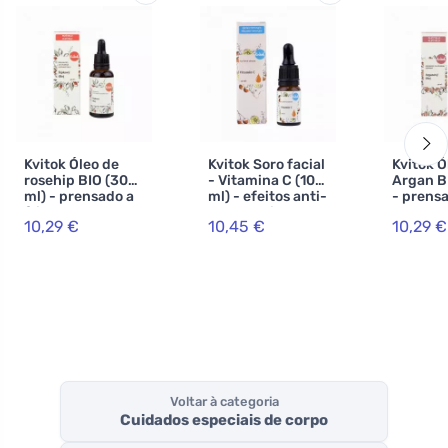
Kvitok Óleo de
Kvitok Soro facial
Kvitok Ó
rosehip BIO (30
- Vitamina C (10
Argan B
ml) - prensado a
ml) - efeitos anti-
- prensa
frio
envelhecimento
10,29 €
10,45 €
10,29 €
Voltar à categoria
Cuidados especiais de corpo