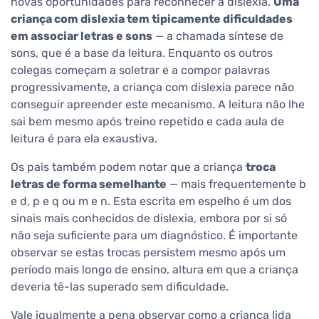
novas oportunidades para reconhecer a dislexia.
Uma
criança com dislexia tem tipicamente dificuldades
em associar letras e sons
— a chamada síntese de
sons, que é a base da leitura. Enquanto os outros
colegas começam a soletrar e a compor palavras
progressivamente, a criança com dislexia parece não
conseguir apreender este mecanismo. A leitura não lhe
sai bem mesmo após treino repetido e cada aula de
leitura é para ela exaustiva.
Os pais também podem notar que a criança
troca
letras de forma semelhante
— mais frequentemente b
e d, p e q ou m e n. Esta escrita em espelho é um dos
sinais mais conhecidos de dislexia, embora por si só
não seja suficiente para um diagnóstico. É importante
observar se estas trocas persistem mesmo após um
período mais longo de ensino, altura em que a criança
deveria tê-las superado sem dificuldade.
Vale igualmente a pena observar como a criança lida