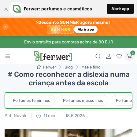
×
Ferwer: perfumes e cosméticos
Abrir app
⚡
Desconto SUMMER agora mesmo!
×
SUMMER
Abrir app
Envio gratuito para compras acima de 80 EUR
0
Ferwer
Blog
Mãe e filho
# Como reconhecer a dislexia numa
criança antes da escola
Perfumes femininos
Perfumes masculinos
Perfumes u
Petr Novák
11 min
18.5.2026