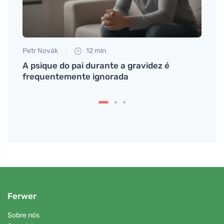
Petr Novák
12 min
Jan S
A psique do pai durante a gravidez é
Aprov
frequentemente ignorada
segur
Ferwer
Sobre nós