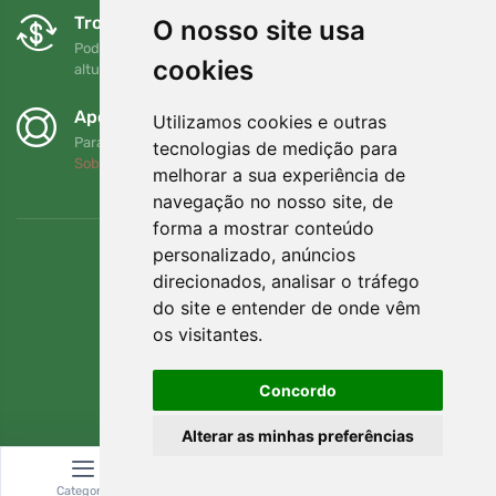
Trocas e devoluções gratuitas
O nosso site usa
Pode devolver ou trocar a sua encomenda em qualquer
cookies
altura no prazo de 90 dias
Apoiamos a Trees.org
Utilizamos cookies e outras
Para cada encomenda plantamos uma árvore! Leia mais
tecnologias de medição para
Sobre nós
.
melhorar a sua experiência de
navegação no nosso site, de
forma a mostrar conteúdo
personalizado, anúncios
direcionados, analisar o tráfego
do site e entender de onde vêm
os visitantes.
Concordo
Alterar as minhas preferências
© Topshelf s.r.o. Todos os direitos reservados.
Categoria
Pesquisar
Carrinho