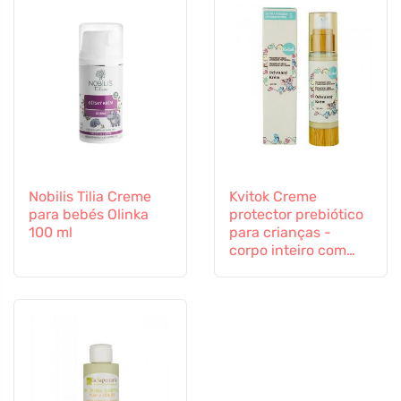
Nobilis Tilia Creme
Kvitok Creme
para bebés Olinka
protector prebiótico
100 ml
para crianças -
corpo inteiro com
proteína de aveia (50
ml) - protege contra
influências externas