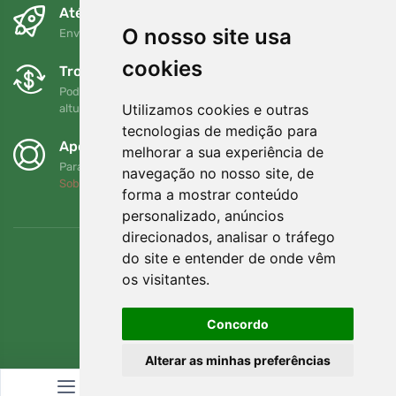
Até ao dia seguinte e sem custos
O nosso site usa
Envio gratuito para encomendas superiores a 80 EUR
cookies
Trocas e devoluções gratuitas
Pode devolver ou trocar a sua encomenda em qualquer
Utilizamos cookies e outras
altura no prazo de 90 dias
tecnologias de medição para
Apoiamos a Trees.org
melhorar a sua experiência de
Para cada encomenda plantamos uma árvore! Leia mais
navegação no nosso site, de
Sobre nós
.
forma a mostrar conteúdo
personalizado, anúncios
direcionados, analisar o tráfego
do site e entender de onde vêm
os visitantes.
Concordo
Alterar as minhas preferências