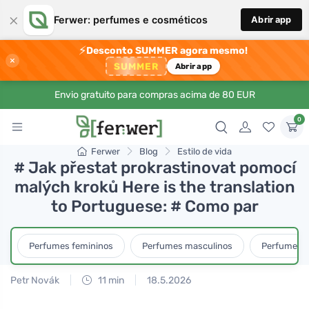
×
Ferwer: perfumes e cosméticos
Abrir app
⚡
Desconto SUMMER agora mesmo!
×
SUMMER
Abrir app
Envio gratuito para compras acima de 80 EUR
0
Ferwer
Blog
Estilo de vida
# Jak přestat prokrastinovat pomocí
malých kroků Here is the translation
to Portuguese: # Como par
Perfumes femininos
Perfumes masculinos
Perfumes u
Petr Novák
11 min
18.5.2026