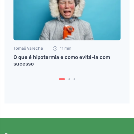
Tomáš Vařecha
11 min
Anna 
saúde
O que é hipotermia e como evitá-la com
Como 
sucesso
aipo 