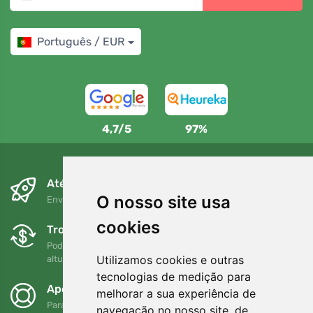
Português / EUR
4,7/5
97%
Até ao dia seguinte e sem custos
O nosso site usa
Envio gratuito para encomendas superiores a 80 EUR
cookies
Trocas e devoluções gratuitas
Pode devolver ou trocar a sua encomenda em qualquer
Utilizamos cookies e outras
altura no prazo de 90 dias
tecnologias de medição para
Apoiamos a Trees.org
melhorar a sua experiência de
Para cada encomenda plantamos uma árvore! Leia mais
navegação no nosso site, de