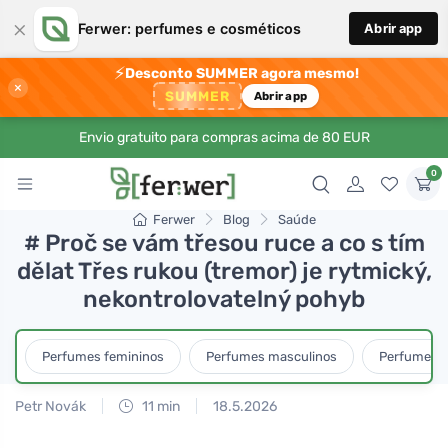
×
Ferwer: perfumes e cosméticos
Abrir app
⚡
Desconto SUMMER agora mesmo!
×
SUMMER
Abrir app
Envio gratuito para compras acima de 80 EUR
0
Ferwer
Blog
Saúde
# Proč se vám třesou ruce a co s tím
dělat Třes rukou (tremor) je rytmický,
nekontrolovatelný pohyb
Perfumes femininos
Perfumes masculinos
Perfumes u
Petr Novák
11 min
18.5.2026