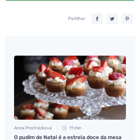
Partilhar
Anna Procházková
11 min
Eva No
om
O pudim de Natal é a estrela doce da mesa
Domin