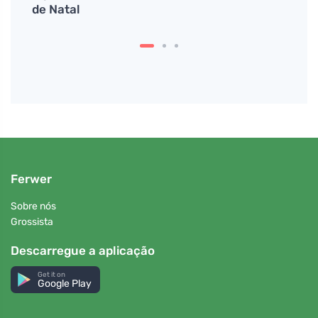
?
de Natal
corpo
Ferwer
Sobre nós
Grossista
Descarregue a aplicação
Get it on
Google Play