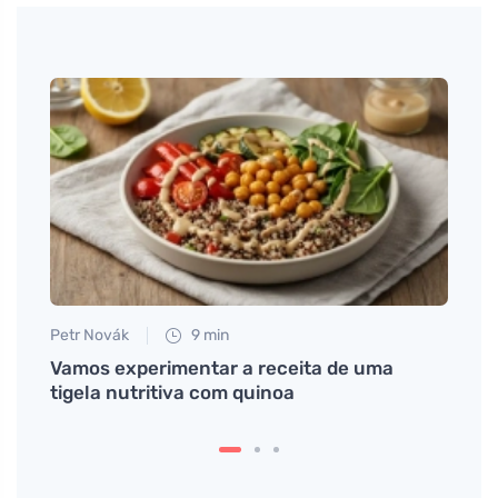
Petr Novák
9 min
Petr N
o
Vamos experimentar a receita de uma
Os le
tigela nutritiva com quinoa
sabor
ming