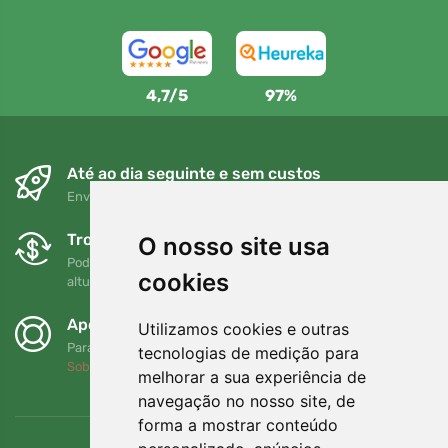
4,7/5
97%
Até ao dia seguinte e sem custos
Envio gratuito para encomendas superiores a 80 EUR
Trocas e devoluções gratuitas
O nosso site usa
Pode devolver ou trocar a sua encomenda em qualquer
cookies
altura no prazo de 90 dias
Apoiamos a Trees.org
Utilizamos cookies e outras
Para cada encomenda plantamos uma árvore! Leia mais
tecnologias de medição para
Sobre nós
.
melhorar a sua experiência de
navegação no nosso site, de
forma a mostrar conteúdo