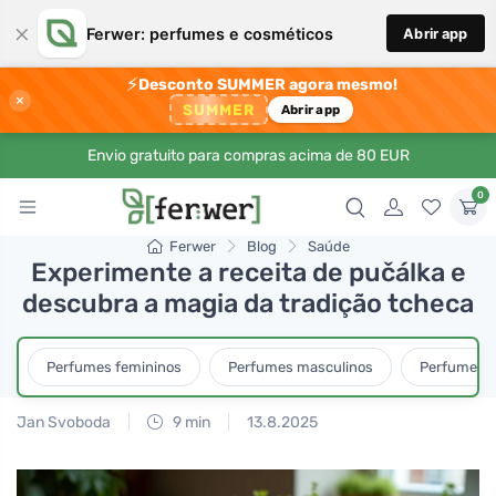
×
Ferwer: perfumes e cosméticos
Abrir app
⚡
Desconto SUMMER agora mesmo!
×
SUMMER
Abrir app
Envio gratuito para compras acima de 80 EUR
0
Ferwer
Blog
Saúde
Experimente a receita de pučálka e
descubra a magia da tradição tcheca
Perfumes femininos
Perfumes masculinos
Perfumes u
Jan Svoboda
9 min
13.8.2025