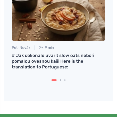
Petr Novák
9 min
Jan S
rá
# Jak dokonale uvařit slow oats neboli
Descu
pomalou ovesnou kaši Here is the
rech
translation to Portuguese:
forno