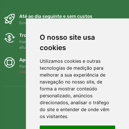
Até ao dia seguinte e sem custos
Envio gratuito para encomendas superiores a 80 EUR
Trocas e devoluções gratuitas
O nosso site usa
Pode devolver ou trocar a sua encomenda em qualquer
cookies
altura no prazo de 90 dias
Apoiamos a Trees.org
Utilizamos cookies e outras
Para cada encomenda plantamos uma árvore! Leia mais
tecnologias de medição para
Sobre nós
.
melhorar a sua experiência de
navegação no nosso site, de
forma a mostrar conteúdo
personalizado, anúncios
direcionados, analisar o tráfego
do site e entender de onde vêm
os visitantes.