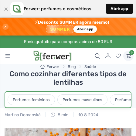
×
Ferwer: perfumes e cosméticos
Abrir app
⚡
Desconto SUMMER agora mesmo!
×
SUMMER
Abrir app
Envio gratuito para compras acima de 80 EUR
0
Ferwer
Blog
Saúde
Como cozinhar diferentes tipos de
lentilhas
Perfumes femininos
Perfumes masculinos
Perfumes u
Martina Domanská
8 min
10.8.2024