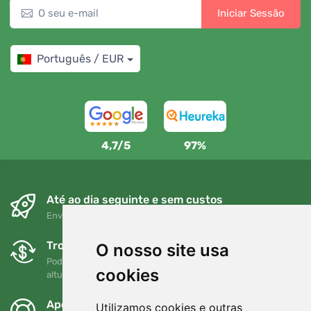
Iniciar Sessão
Português / EUR
4,7/5
97%
Até ao dia seguinte e sem custos
Envio gratuito para encomendas superiores a 80 EUR
Trocas e devoluções gratuitas
O nosso site usa
Pode devolver ou trocar a sua encomenda em qualquer
cookies
altura no prazo de 90 dias
Apoiamos a Trees.org
Utilizamos cookies e outras