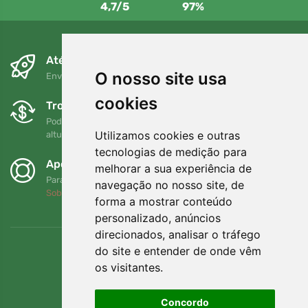
4,7/5
97%
Até ao dia seguinte e sem custos
O nosso site usa
Envio gratuito para encomendas superiores a 80 EUR
cookies
Trocas e devoluções gratuitas
Pode devolver ou trocar a sua encomenda em qualquer
Utilizamos cookies e outras
altura no prazo de 90 dias
tecnologias de medição para
Apoiamos a Trees.org
melhorar a sua experiência de
Para cada encomenda plantamos uma árvore! Leia mais
navegação no nosso site, de
Sobre nós
.
forma a mostrar conteúdo
personalizado, anúncios
direcionados, analisar o tráfego
do site e entender de onde vêm
os visitantes.
Concordo