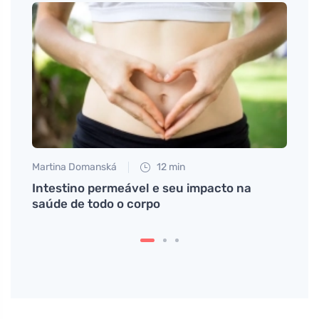
Martina Domanská
12 min
Jan S
s
Intestino permeável e seu impacto na
Ameno
saúde de todo o corpo
menst