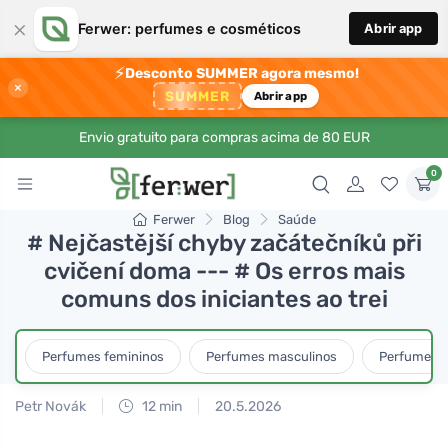
×
Ferwer: perfumes e cosméticos
Abrir app
⚡
Desconto SUMMER agora mesmo!
×
SUMMER
Abrir app
Envio gratuito para compras acima de 80 EUR
0
Ferwer
Blog
Saúde
# Nejčastější chyby začátečníků při
cvičení doma --- # Os erros mais
comuns dos iniciantes ao trei
Perfumes femininos
Perfumes masculinos
Perfumes u
Petr Novák
12 min
20.5.2026