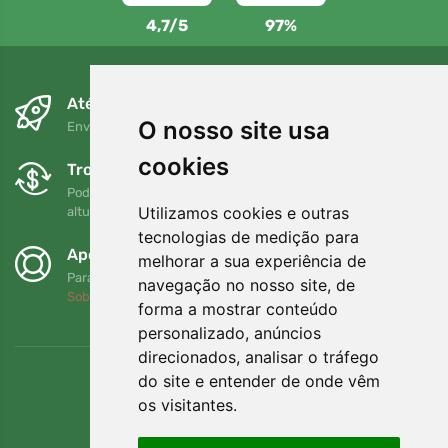
4,7/5
97%
Até ao dia seguinte e sem custos
O nosso site usa
Envio gratuito para encomendas superiores a 80 EUR
cookies
Trocas e devoluções gratuitas
Pode devolver ou trocar a sua encomenda em qualquer
Utilizamos cookies e outras
altura no prazo de 90 dias
tecnologias de medição para
Apoiamos a Trees.org
melhorar a sua experiência de
Para cada encomenda plantamos uma árvore! Leia mais
navegação no nosso site, de
Sobre nós
.
forma a mostrar conteúdo
personalizado, anúncios
direcionados, analisar o tráfego
do site e entender de onde vêm
os visitantes.