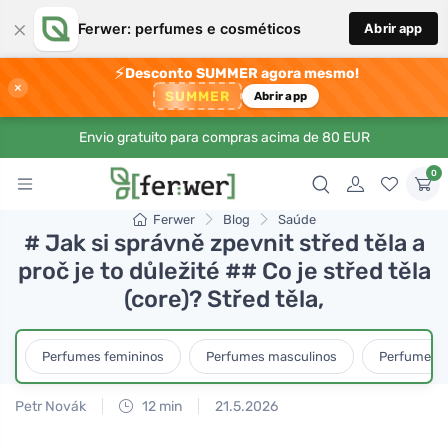
×
Ferwer: perfumes e cosméticos
Abrir app
⚡
Desconto SUMMER agora mesmo!
×
SUMMER
Abrir app
Envio gratuito para compras acima de 80 EUR
0
Ferwer
Blog
Saúde
# Jak si správně zpevnit střed těla a
proč je to důležité ## Co je střed těla
(core)? Střed těla,
Perfumes femininos
Perfumes masculinos
Perfumes u
Petr Novák
12 min
21.5.2026