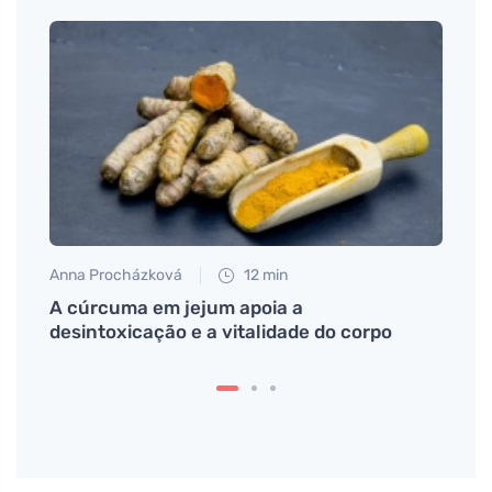
Anna Procházková
12 min
Tomáš
 os
A cúrcuma em jejum apoia a
Como 
desintoxicação e a vitalidade do corpo
perda