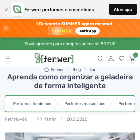
×
Ferwer: perfumes e cosméticos
Abrir app
⚡
Desconto SUMMER agora mesmo!
×
SUMMER
Abrir app
Envio gratuito para compras acima de 80 EUR
0
Ferwer
Blog
Lar
Aprenda como organizar a geladeira
de forma inteligente
Perfumes femininos
Perfumes masculinos
Perfumes u
Petr Novák
11 min
20.5.2026