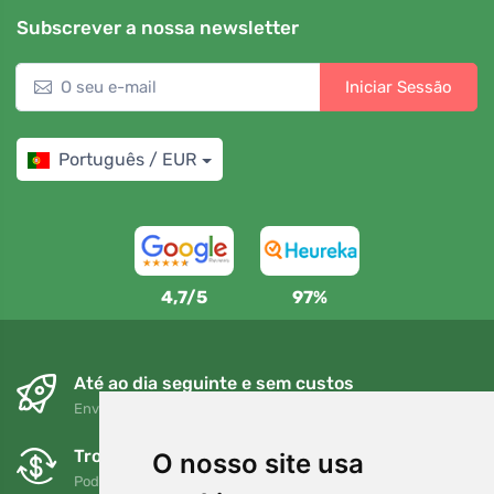
Subscrever a nossa newsletter
Iniciar Sessão
Português / EUR
4,7/5
97%
Até ao dia seguinte e sem custos
Envio gratuito para encomendas superiores a 80 EUR
Trocas e devoluções gratuitas
O nosso site usa
Pode devolver ou trocar a sua encomenda em qualquer