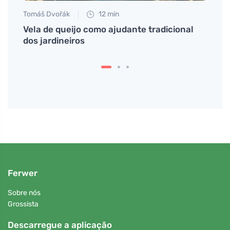
Tomáš Dvořák
12 min
Petr N
vejos
Vela de queijo como ajudante tradicional
# Com
dos jardineiros
fácil
ser u
Ferwer
Sobre nós
Grossista
Descarregue a aplicação