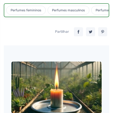
Perfumes femininos
Perfumes masculinos
Perfumes u
Partilhar