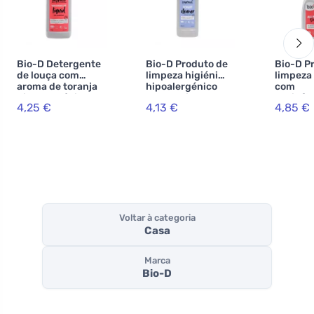
Bio-D Detergente
Bio-D Produto de
Bio-D P
de louça com
limpeza higiénico
limpeza 
aroma de toranja
hipoalergénico
com
hipoalergénico
com cheiro a
desinfe
4,25 €
4,13 €
4,85 €
(750 ml)
erva-limão (750
com óle
ml)
laranja 
Voltar à categoria
Casa
Marca
Bio-D