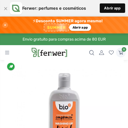
×
Ferwer: perfumes e cosméticos
Abrir app
⚡
Desconto SUMMER agora mesmo!
×
SUMMER
Abrir app
Envio gratuito para compras acima de 80 EUR
0