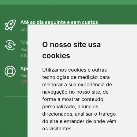
Até ao dia seguinte e sem custos
Envio gratuito para encomendas superiores a 80 EUR
Trocas e devoluções gratuitas
O nosso site usa
Pode devolver ou trocar a sua encomenda em qualquer
cookies
altura no prazo de 90 dias
Apoiamos a Trees.org
Utilizamos cookies e outras
Para cada encomenda plantamos uma árvore! Leia mais
tecnologias de medição para
Sobre nós
.
melhorar a sua experiência de
navegação no nosso site, de
forma a mostrar conteúdo
personalizado, anúncios
direcionados, analisar o tráfego
do site e entender de onde vêm
os visitantes.