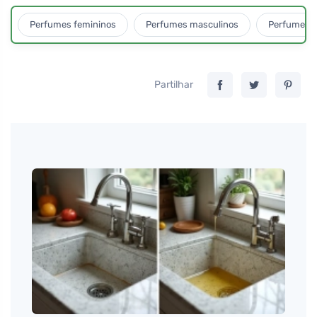
Perfumes femininos
Perfumes masculinos
Perfumes u
Partilhar