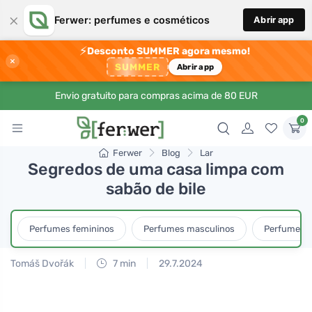
×
Ferwer: perfumes e cosméticos
Abrir app
⚡
Desconto SUMMER agora mesmo!
×
SUMMER
Abrir app
Envio gratuito para compras acima de 80 EUR
0
Ferwer
Blog
Lar
Segredos de uma casa limpa com
sabão de bile
Perfumes femininos
Perfumes masculinos
Perfumes u
Tomáš Dvořák
7 min
29.7.2024