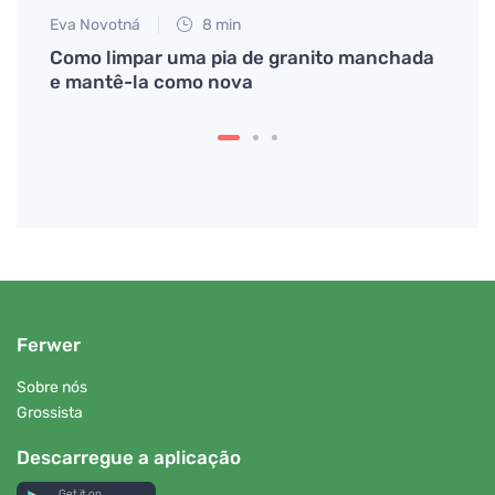
Eva Novotná
8 min
Petr N
ída
Como limpar uma pia de granito manchada
# Fen
s,
e mantê-la como nova
como
Ferwer
Sobre nós
Grossista
Descarregue a aplicação
Get it on