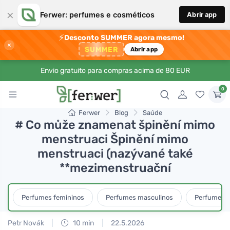
×
Ferwer: perfumes e cosméticos
Abrir app
⚡
Desconto SUMMER agora mesmo!
×
SUMMER
Abrir app
Envio gratuito para compras acima de 80 EUR
0
Ferwer
Blog
Saúde
# Co může znamenat špinění mimo
menstruaci Špinění mimo
menstruaci (nazývané také
**mezimenstruační
Perfumes femininos
Perfumes masculinos
Perfumes u
Petr Novák
10 min
22.5.2026