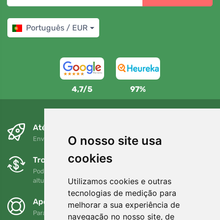
Português / EUR
4,7/5
97%
Até ao dia seguinte e sem custos
O nosso site usa
Envio gratuito para encomendas superiores a 80 EUR
cookies
Trocas e devoluções gratuitas
Pode devolver ou trocar a sua encomenda em qualquer
Utilizamos cookies e outras
altura no prazo de 90 dias
tecnologias de medição para
Apoiamos a Trees.org
melhorar a sua experiência de
Para cada encomenda plantamos uma árvore! Leia mais
navegação no nosso site, de