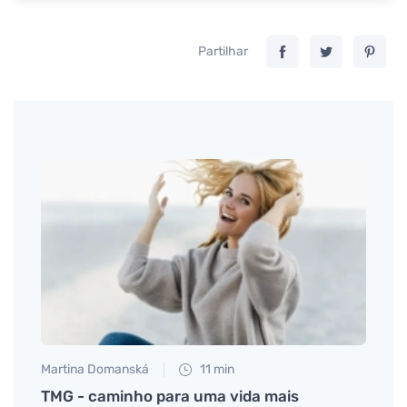
Partilhar
Martina Domanská
11 min
Petr N
e
TMG - caminho para uma vida mais
Frias