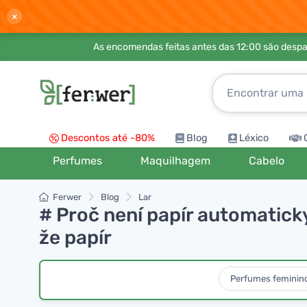
×
As encomendas feitas antes das 12:00 são desp
Descontos até -80%
Blog
Léxico
Perfumes
Maquilhagem
Cabelo
Ferwer
Blog
Lar
# Proč není papír automaticky
že papír
Perfumes feminin