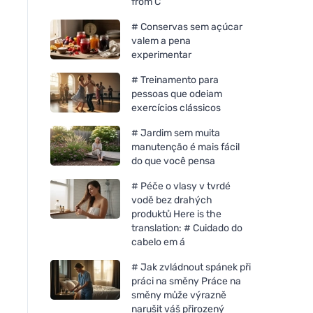
from C
# Conservas sem açúcar
valem a pena
experimentar
# Treinamento para
pessoas que odeiam
exercícios clássicos
# Jardim sem muita
manutenção é mais fácil
do que você pensa
# Péče o vlasy v tvrdé
vodě bez drahých
produktů Here is the
translation: # Cuidado do
cabelo em á
# Jak zvládnout spánek při
práci na směny Práce na
směny může výrazně
narušit váš přirozený