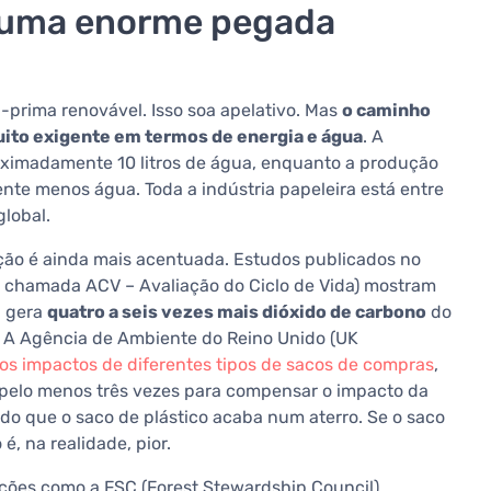
 uma enorme pegada
-prima renovável. Isso soa apelativo. Mas
o caminho
muito exigente em termos de energia e água
. A
ximadamente 10 litros de água, enquanto a produção
nte menos água. Toda a indústria papeleira está entre
global.
ção é ainda mais acentuada. Estudos publicados no
(a chamada ACV – Avaliação do Ciclo de Vida) mostram
l gera
quatro a seis vezes mais dióxido de carbono
do
 A Agência de Ambiente do Reino Unido (UK
os impactos de diferentes tipos de sacos de compras
,
 pelo menos três vezes para compensar o impacto da
do que o saco de plástico acaba num aterro. Se o saco
é, na realidade, pior.
ações como a FSC (Forest Stewardship Council)