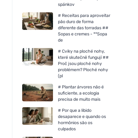
spánkov
# Receitas para aproveitar
pão duro de forma
diferente das torradas ##
Sopas e cremes - **Sopa
de
# Cviky na ploché nohy,
které skutečně fungují ##
Proč jsou ploché nohy
problémem? Ploché nohy
(pl
# Plantar árvores não é
suficiente, a ecologia
precisa de muito mais
# Por que a libido
desaparece e quando os
hormônios são os
culpados