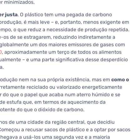
r minimizados.
er justa
. O plástico tem uma pegada de carbono
produção, é mais leve – e, portanto, menos exigente em
tempo, o que reduz a necessidade de produção repetida.
ge-os de se estragarem, reduzindo indiretamente a
é globalmente um dos maiores emissores de gases com
O
, aproximadamente um terço de todos os alimentos
lmente – e uma parte significativa desse desperdício
a.
produção nem na sua própria existência, mas em
como o
corretamente reciclado ou valorizado energeticamente
r do que o papel que acaba num aterro húmido e se
de estufa que, em termos de aquecimento da
otente do que o dióxido de carbono.
s de uma cidade da região central, que decidiu
Começou a recusar sacos de plástico e a optar por sacos
chegava a usá-los uma segunda vez e a maioria