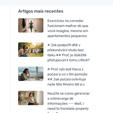
Artigos mais recentes
Exercícios no corredor
funcionam melhor do que
você imagina, mesmo em
apartamentos pequenos
# Jak podpořit dítě v
překonávání studu bez
tlaku ## Proč je důležité
přistupovat k tomu citlivě?
# Proč nás bolí hlava z
počasí a co s tím pomůže
## Jak počasí ovlivňuje
naše tělo Mnoho lidí si v
Naučte se como gerenciar
a sobrecarga de
informações --- Wait, I
need to translate properly