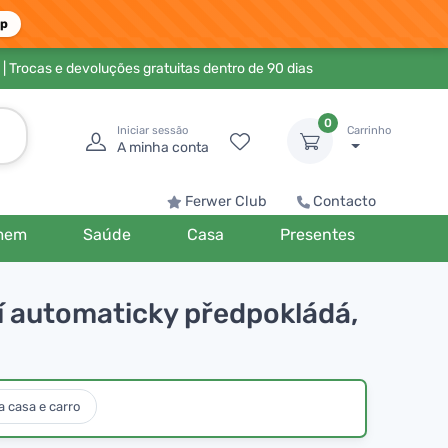
pp
| Trocas e devoluções gratuitas dentro de 90 dias
0
Iniciar sessão
Carrinho
A minha conta
Ferwer Club
Contacto
mem
Saúde
Casa
Presentes
dí automaticky předpokládá,
 casa e carro