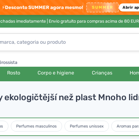
⚡
Desconto SUMMER agora mesmo!
SUMMER
Abrir a
achadas imediatamente |
Envio gratuito para compras acima de 80 EUR
Grossista
Rosto
Corpo e higiene
Crianças
Ho
 ekologičtější než plast Mnoho li
os
Perfumes masculinos
Perfumes unissex
Aromas para