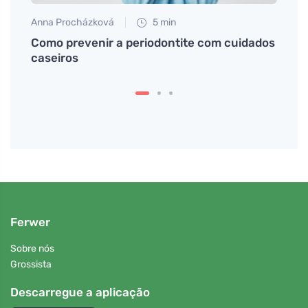
Anna Procházková
5 min
Eva No
Como prevenir a periodontite com cuidados
Qual 
caseiros
coen
Ferwer
Sobre nós
Grossista
Descarregue a aplicação