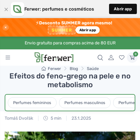
×
Ferwer: perfumes e cosméticos
Abrir app
⚡
Desconto SUMMER agora mesmo!
×
SUMMER
Abrir app
Envio gratuito para compras acima de 80 EUR
0
Ferwer
Blog
Saúde
Efeitos do feno-grego na pele e no
metabolismo
Perfumes femininos
Perfumes masculinos
Perfumes u
Tomáš Dvořák
5 min
23.1.2025