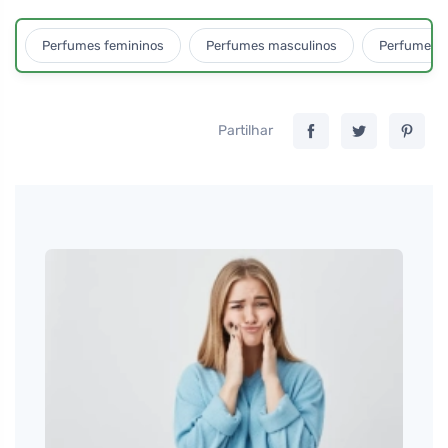
Perfumes femininos
Perfumes masculinos
Perfumes u
Partilhar