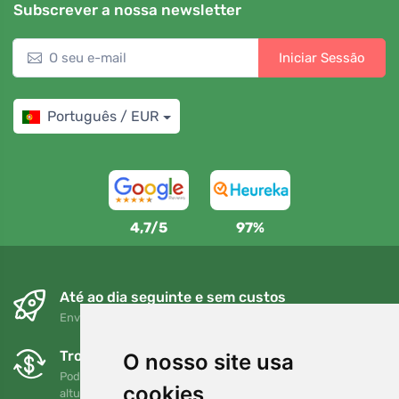
Subscrever a nossa newsletter
Iniciar Sessão
Português / EUR
4,7/5
97%
Até ao dia seguinte e sem custos
Envio gratuito para encomendas superiores a 80 EUR
Trocas e devoluções gratuitas
O nosso site usa
Pode devolver ou trocar a sua encomenda em qualquer
cookies
altura no prazo de 90 dias