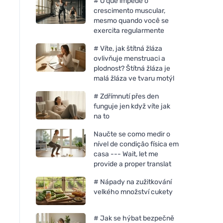
# O que impede o
crescimento muscular,
mesmo quando você se
exercita regularmente
# Víte, jak štítná žláza
ovlivňuje menstruaci a
plodnost? Štítná žláza je
malá žláza ve tvaru motýl
# Zdřímnutí přes den
funguje jen když víte jak
na to
Naučte se como medir o
nível de condição física em
casa --- Wait, let me
provide a proper translat
# Nápady na zužitkování
velkého množství cukety
# Jak se hýbat bezpečně