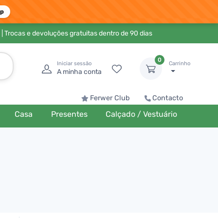
pp
| Trocas e devoluções gratuitas dentro de 90 dias
0
Iniciar sessão
Carrinho
A minha conta
Ferwer Club
Contacto
Casa
Presentes
Calçado / Vestuário