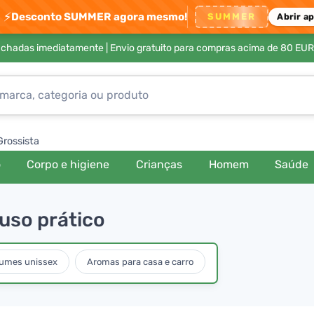
⚡
Desconto SUMMER agora mesmo!
SUMMER
Abrir a
achadas imediatamente |
Envio gratuito para compras acima de 80 EUR
Grossista
o
Corpo e higiene
Crianças
Homem
Saúde
uso prático
fumes unissex
Aromas para casa e carro