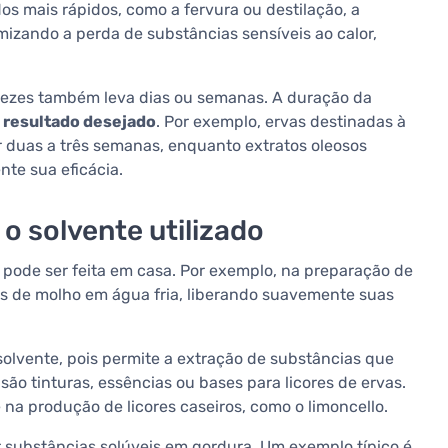
dos mais rápidos, como a fervura ou destilação, a
izando a perda de substâncias sensíveis ao calor,
vezes também leva dias ou semanas. A duração da
o resultado desejado
. Por exemplo, ervas destinadas à
 duas a três semanas, enquanto extratos oleosos
te sua eficácia.
 solvente utilizado
e pode ser feita em casa. Por exemplo, na preparação de
as de molho em água fria, liberando suavemente suas
 solvente, pois permite a extração de substâncias que
ão tinturas, essências ou bases para licores de ervas.
na produção de licores caseiros, como o limoncello.
er substâncias solúveis em gordura. Um exemplo típico é