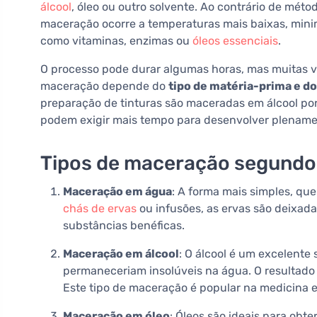
álcool
, óleo ou outro solvente. Ao contrário de méto
maceração ocorre a temperaturas mais baixas, minim
como vitaminas, enzimas ou
óleos essenciais
.
O processo pode durar algumas horas, mas muitas 
maceração depende do
tipo de matéria-prima e d
preparação de tinturas são maceradas em álcool por
podem exigir mais tempo para desenvolver plenamen
Tipos de maceração segundo o
Maceração em água
: A forma mais simples, qu
chás de ervas
ou infusões, as ervas são deixad
substâncias benéficas.
Maceração em álcool
: O álcool é um excelente
permaneceriam insolúveis na água. O resultado s
Este tipo de maceração é popular na medicina e 
Maceração em óleo
: Óleos são ideais para obt