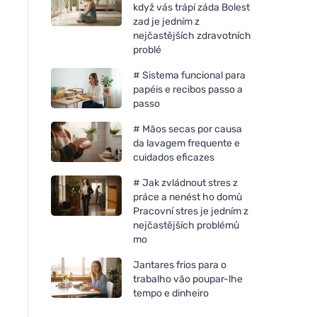
když vás trápí záda Bolest
zad je jedním z
nejčastějších zdravotních
problé
# Sistema funcional para
papéis e recibos passo a
passo
# Mãos secas por causa
da lavagem frequente e
cuidados eficazes
# Jak zvládnout stres z
práce a nenést ho domů
Pracovní stres je jedním z
nejčastějších problémů
mo
Jantares frios para o
trabalho vão poupar-lhe
tempo e dinheiro