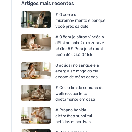
Artigos mais recentes
# O que é o
micromovimento e por que
você precisa dele
# O čem je přírodní péče o
dětskou pokožku a zdravé
bříško ## Proč je přírodní
péče důležitá Dětsk
O açúcar no sangue e a
energia ao longo do dia
andam de mãos dadas
# Crie o fim de semana de
wellness perfeito
diretamente em casa
# Próprio bebida
eletrolítica substitui
bebidas esportivas