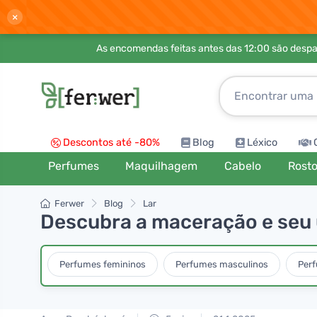
×
As encomendas feitas antes das 12:00 são desp
Descontos até -80%
Blog
Léxico
Perfumes
Maquilhagem
Cabelo
Rost
Ferwer
Blog
Lar
Descubra a maceração e seu 
Perfumes femininos
Perfumes masculinos
Per