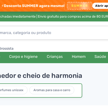
⚡
Desconto SUMMER agora mesmo!
SUMMER
Abrir a
achadas imediatamente |
Envio gratuito para compras acima de 80 EUR
Grossista
o
Corpo e higiene
Crianças
Homem
Saúde
hedor e cheio de harmonia
erfumes unissex
Aromas para casa e carro