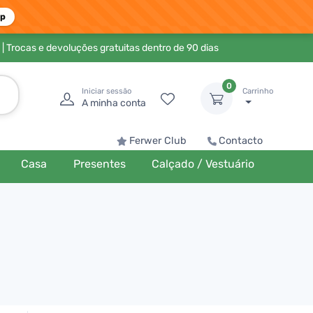
pp
| Trocas e devoluções gratuitas dentro de 90 dias
0
Iniciar sessão
Carrinho
A minha conta
Ferwer Club
Contacto
Casa
Presentes
Calçado / Vestuário