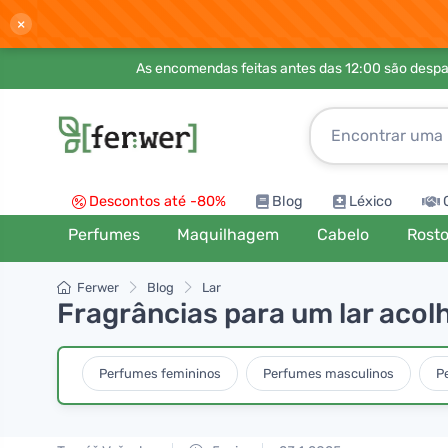
×
As encomendas feitas antes das 12:00 são desp
Descontos até -80%
Blog
Léxico
Perfumes
Maquilhagem
Cabelo
Rost
Ferwer
Blog
Lar
Fragrâncias para um lar acol
Perfumes femininos
Perfumes masculinos
P