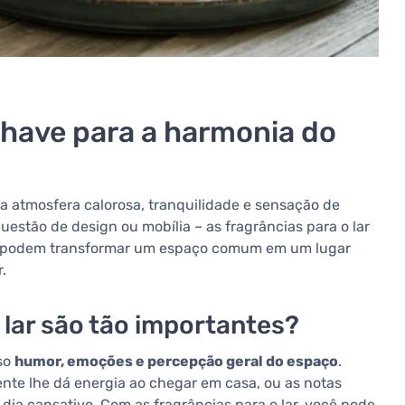
 chave para a harmonia do
 atmosfera calorosa, tranquilidade e sensação de
estão de design ou mobília – as fragrâncias para o lar
s podem transformar um espaço comum em um lugar
.
 lar são tão importantes?
sso
humor, emoções e percepção geral do espaço
.
ente lhe dá energia ao chegar em casa, ou as notas
dia cansativo. Com as fragrâncias para o lar, você pode