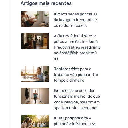
Artigos mais recentes
# Mãos secas por causa
da lavagem frequente e
cuidados eficazes
# Jak zvládnout stres z
práce a nenést ho domů
Pracovní stres je jedním z
nejčastějších problémů
mo
Jantares frios para o
trabalho vão poupar-lhe
tempo e dinheiro
Exercícios no corredor
funcionam melhor do que
você imagina, mesmo em
apartamentos pequenos
# Jak podpořit dítě v
překonávání studu bez