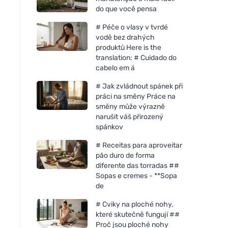
do que você pensa
# Péče o vlasy v tvrdé
vodě bez drahých
produktů Here is the
translation: # Cuidado do
cabelo em á
# Jak zvládnout spánek při
práci na směny Práce na
směny může výrazně
narušit váš přirozený
spánkov
# Receitas para aproveitar
pão duro de forma
diferente das torradas ##
Sopas e cremes - **Sopa
de
# Cviky na ploché nohy,
které skutečně fungují ##
Proč jsou ploché nohy