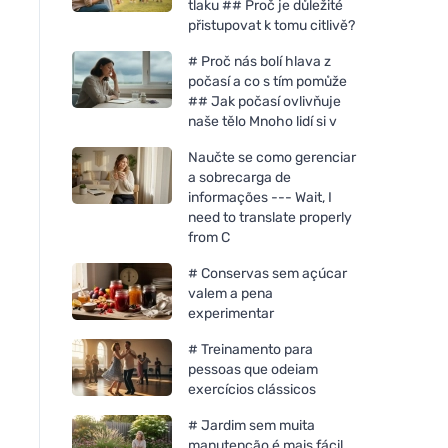
tlaku ## Proč je důležité
přistupovat k tomu citlivě?
# Proč nás bolí hlava z
počasí a co s tím pomůže
## Jak počasí ovlivňuje
naše tělo Mnoho lidí si v
Naučte se como gerenciar
a sobrecarga de
informações --- Wait, I
need to translate properly
from C
# Conservas sem açúcar
valem a pena
experimentar
# Treinamento para
pessoas que odeiam
exercícios clássicos
# Jardim sem muita
manutenção é mais fácil