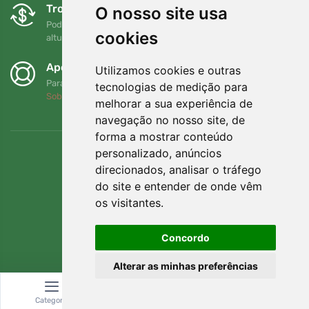
Trocas e devoluções gratuitas
O nosso site usa
Pode devolver ou trocar a sua encomenda em qualquer
cookies
altura no prazo de 90 dias
Apoiamos a Trees.org
Utilizamos cookies e outras
Para cada encomenda plantamos uma árvore! Leia mais
tecnologias de medição para
Sobre nós
.
melhorar a sua experiência de
navegação no nosso site, de
forma a mostrar conteúdo
personalizado, anúncios
direcionados, analisar o tráfego
do site e entender de onde vêm
os visitantes.
Concordo
Alterar as minhas preferências
© Topshelf s.r.o. Todos os direitos reservados.
Categoria
Pesquisar
Carrinho