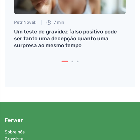
Petr Novák
7 min
Martin
i
Um teste de gravidez falso positivo pode
Fruta
ser tanto uma decepção quanto uma
saúde
surpresa ao mesmo tempo
Ferwer
Sobre nós
Grossista