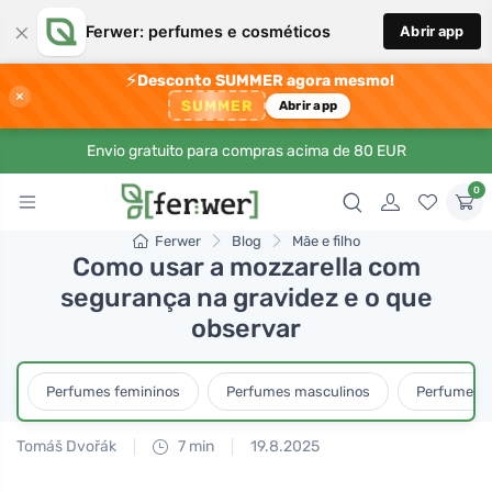
×
Ferwer: perfumes e cosméticos
Abrir app
⚡
Desconto SUMMER agora mesmo!
×
SUMMER
Abrir app
Envio gratuito para compras acima de 80 EUR
0
Ferwer
Blog
Mãe e filho
Como usar a mozzarella com
segurança na gravidez e o que
observar
Perfumes femininos
Perfumes masculinos
Perfumes u
Tomáš Dvořák
7 min
19.8.2025