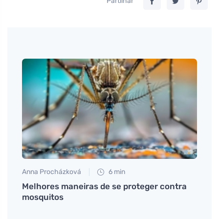
Partilhar
Anna Procházková
6 min
Petr N
oznat
Melhores maneiras de se proteger contra
Kolik
mosquitos
a kde
temp