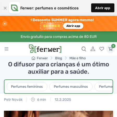
×
Ferwer: perfumes e cosméticos
Abrir app
⚡
Desconto SUMMER agora mesmo!
×
SUMMER
Abrir app
Envio gratuito para compras acima de 80 EUR
0
Ferwer
Blog
Mãe e filho
O difusor para crianças é um ótimo
auxiliar para a saúde.
Perfumes femininos
Perfumes masculinos
Perfumes u
Petr Novák
6 min
12.2.2025