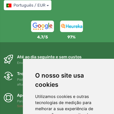
Português / EUR
4,7/5
97%
Até ao dia seguinte e sem custos
Envio gratuito para encomendas superiores a 80 EUR
Trocas e devoluções gratuitas
O nosso site usa
Pode devolver ou trocar a sua encomenda em qualquer
cookies
altura no prazo de 90 dias
Apoiamos a Trees.org
Utilizamos cookies e outras
Para cada encomenda plantamos uma árvore! Leia mais
tecnologias de medição para
Sobre nós
.
melhorar a sua experiência de