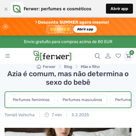
×
Ferwer: perfumes e cosméticos
Abrir app
⚡
Desconto SUMMER agora mesmo!
×
SUMMER
Abrir app
Envio gratuito para compras acima de 80 EUR
0
Ferwer
Blog
Mãe e filho
Azia é comum, mas não determina o
sexo do bebê
Perfumes femininos
Perfumes masculinos
Perfumes u
Tomáš Vařecha
7 min
5.2.2025