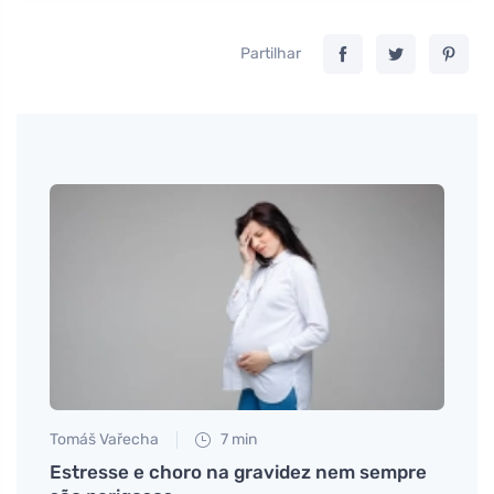
Partilhar
Tomáš Vařecha
7 min
Eva No
 uma
Estresse e choro na gravidez nem sempre
Visão