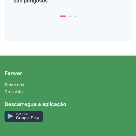
são perigosos
para 
Ferwer
Sobre nós
Grossista
Descarregue a aplicação
Get it on
Google Play