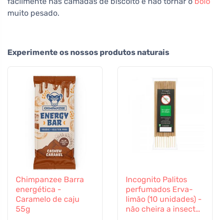
facilmente nas camadas de biscoito e não tornar o
bolo
muito pesado.
Experimente os nossos produtos naturais
Chimpanzee Barra
Incognito Palitos
energética -
perfumados Erva-
Caramelo de caju
limão (10 unidades) -
55g
não cheira a insectos
difíceis