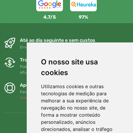
4,7/5
97%
Até ao dia seguinte e sem custos
Envio gratuito para encomendas superiores a 80 EUR
Trocas e devoluções gratuitas
O nosso site usa
Pode devolver ou trocar a sua encomenda em qualquer
cookies
altura no prazo de 90 dias
Apoiamos a Trees.org
Utilizamos cookies e outras
Para cada encomenda plantamos uma árvore! Leia mais
tecnologias de medição para
Sobre nós
.
melhorar a sua experiência de
navegação no nosso site, de
forma a mostrar conteúdo
personalizado, anúncios
direcionados, analisar o tráfego