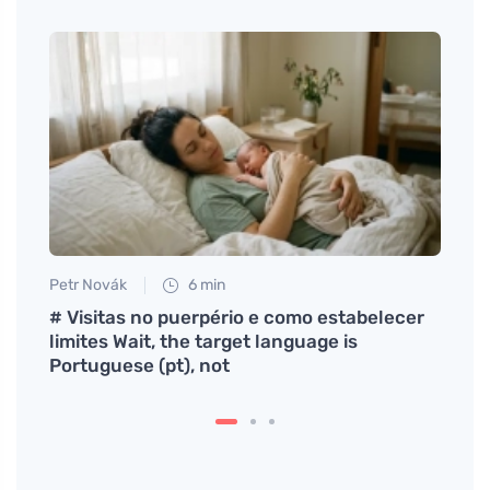
Petr Novák
6 min
Anna 
videz
# Visitas no puerpério e como estabelecer
Como 
limites Wait, the target language is
uma 
Portuguese (pt), not