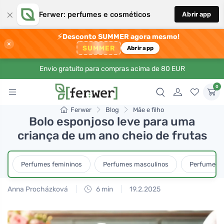
×
Ferwer: perfumes e cosméticos
Abrir app
⚡
Desconto SUMMER agora mesmo!
×
SUMMER
Abrir app
Envio gratuito para compras acima de 80 EUR
0
Ferwer
Blog
Mãe e filho
Bolo esponjoso leve para uma
criança de um ano cheio de frutas
Perfumes femininos
Perfumes masculinos
Perfumes u
Anna Procházková
6 min
19.2.2025