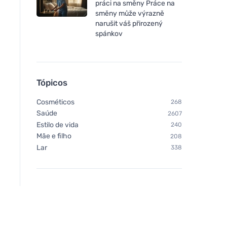
práci na směny Práce na
směny může výrazně
narušit váš přirozený
spánkov
Tópicos
Cosméticos
268
Saúde
2607
Estilo de vida
240
Mãe e filho
208
Lar
338
Organika Benedictine 500
Organika Feno-gre
mg, 60 cápsulas
mg, 60 cápsulas