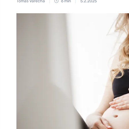
Tomáš Vařecha
6 min
5.2.2025