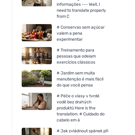
informações --- Wait, I
need to translate properly
from C
# Conservas sem açúcar
valem a pena
experimentar
# Treinamento para
pessoas que odeiam
exercícios clássicos
# Jardim sem muita
manutenção é mais fácil
do que você pensa
# Péče o vlasy v tvrdé
vodě bez drahých
produktů Here is the
translation: # Cuidado do
cabelo em á
# Jak zvládnout spánek při