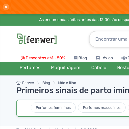
×
As encomendas feitas antes das 12:00 são desp
Descontos até -80%
Blog
Léxico
Perfumes
Maquilhagem
Cabelo
Rost
Ferwer
Blog
Mãe e filho
Primeiros sinais de parto im
Perfumes femininos
Perfumes masculinos