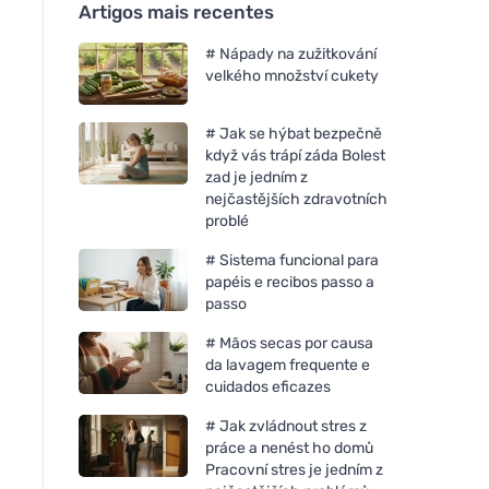
Artigos mais recentes
# Nápady na zužitkování
velkého množství cukety
# Jak se hýbat bezpečně
když vás trápí záda Bolest
zad je jedním z
nejčastějších zdravotních
problé
# Sistema funcional para
papéis e recibos passo a
passo
# Mãos secas por causa
da lavagem frequente e
cuidados eficazes
# Jak zvládnout stres z
práce a nenést ho domů
Pracovní stres je jedním z