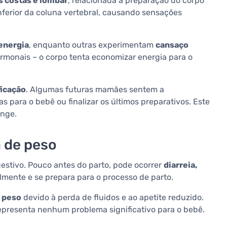
s costas e lombar
, relacionada à preparação do corpo
nferior da coluna vertebral, causando sensações
energia
, enquanto outras experimentam
cansaço
rmonais – o corpo tenta economizar energia para o
ficação
. Algumas futuras mamães sentem a
 para o bebê ou finalizar os últimos preparativos. Este
onge.
a de peso
stivo. Pouco antes do parto, pode ocorrer
diarreia,
almente e se prepara para o processo de parto.
 peso
devido à perda de fluidos e ao apetite reduzido.
epresenta nenhum problema significativo para o bebê.