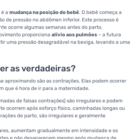
 é a
mudança na posição do bebê
. O bebê começa a
o de pressão no abdômen inferior. Este processo é
te ocorre algumas semanas antes do parto,
movimento proporciona
alívio aos pulmões
– a futura
ir uma pressão desagradável na bexiga, levando a uma
r as verdadeiras?
 se aproximando são as contrações. Elas podem ocorrer
m que é hora de ir para a maternidade.
das de falsas contrações) são irregulares e podem
nte ocorrem após esforço físico, caminhadas longas ou
rações de parto, são irregulares e geralmente
ares, aumentam gradualmente em intensidade e os
s fortes e não desaparecem mesmo após mudança de