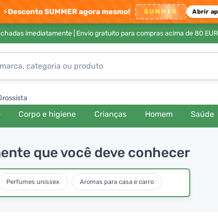
⚡
Desconto SUMMER agora mesmo!
SUMMER
Abrir a
achadas imediatamente |
Envio gratuito para compras acima de 80 EUR
Grossista
o
Corpo e higiene
Crianças
Homem
Saúde
inente que você deve conhecer
Perfumes unissex
Aromas para casa e carro