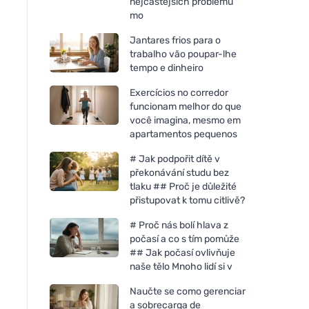
nejčastějších problémů
mo
Jantares frios para o
trabalho vão poupar-lhe
tempo e dinheiro
Exercícios no corredor
funcionam melhor do que
você imagina, mesmo em
apartamentos pequenos
# Jak podpořit dítě v
překonávání studu bez
tlaku ## Proč je důležité
přistupovat k tomu citlivě?
# Proč nás bolí hlava z
počasí a co s tím pomůže
## Jak počasí ovlivňuje
naše tělo Mnoho lidí si v
Naučte se como gerenciar
a sobrecarga de