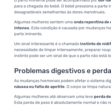
O parto iminente pode ser acompanhado por
dor na
para a chegada do bebê. O bebê pressiona a parte i
desagradáveis semelhantes às dores menstruais.
Algumas mulheres sentem uma
onda repentina de 
intenso
. Esta condição é causada por mudanças ho
parto iminente.
Um sinal interessante é o chamado
instinto de nidi
necessidade de limpar intensamente, preparar roupas
instinto pode ser um sinal de que o parto não está l
Problemas digestivos e perd
As mudanças hormonais podem afetar o sistema dige
náusea ou falta de apetite
. O corpo se limpa natur
Algumas mulheres até observam uma leve
perda de
Esta perda de peso é absolutamente normal e não r