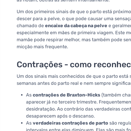
Um dos primeiros sinais de que o parto está próximo
descer para a pelve, o que pode causar uma sensaçã
chamado de
encaixe da cabeça na pelve
e geralmen
especialmente em mães de primeira viagem. Este 
mamãe pode respirar melhor, mas também pode sent
micção mais frequente.
Contrações - como reconhece
Um dos sinais mais conhecidos de que o parto está
semanas antes do parto real e nem sempre significa
As
contrações de Braxton-Hicks
(também chama
aparecer já no terceiro trimestre. Frequenteme
desidratação. Ao contrário das verdadeiras cont
desaparecem após o descanso.
As
verdadeiras contrações de parto
são regul
intervalos entre elas diminuem. Elas são mai