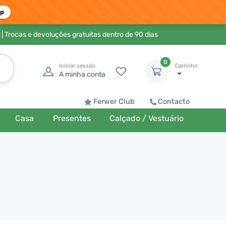
pp
| Trocas e devoluções gratuitas dentro de 90 dias
0
Iniciar sessão
Carrinho
A minha conta
Ferwer Club
Contacto
Casa
Presentes
Calçado / Vestuário