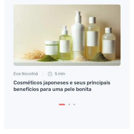
Eva Novotná
5 min
Martin
e
Cosméticos japoneses e seus principais
Bakuc
benefícios para uma pele bonita
sensí