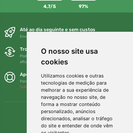
4,7/5
97%
Até ao dia seguinte e sem custos
Envio gratuito para encomendas superiores a 80 EUR
Trocas e devoluções gratuitas
O nosso site usa
Pode devolver ou trocar a sua encomenda em qualquer
cookies
altura no prazo de 90 dias
Apoiamos a Trees.org
Utilizamos cookies e outras
Para cada encomenda plantamos uma árvore! Leia mais
tecnologias de medição para
Sobre nós
.
melhorar a sua experiência de
navegação no nosso site, de
forma a mostrar conteúdo
personalizado, anúncios
direcionados, analisar o tráfego
do site e entender de onde vêm
os visitantes.