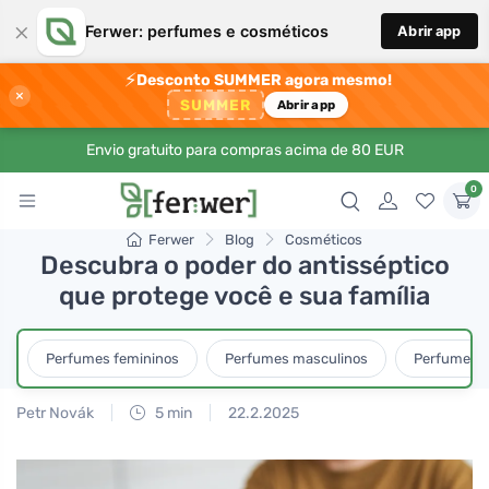
×
Ferwer: perfumes e cosméticos
Abrir app
⚡
Desconto SUMMER agora mesmo!
×
SUMMER
Abrir app
Envio gratuito para compras acima de 80 EUR
0
Ferwer
Blog
Cosméticos
Descubra o poder do antisséptico
que protege você e sua família
Perfumes femininos
Perfumes masculinos
Perfumes u
Petr Novák
5 min
22.2.2025