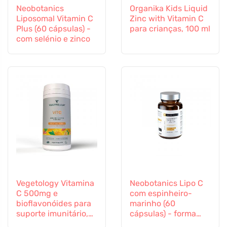
Neobotanics
Organika Kids Liquid
Liposomal Vitamin C
Zinc with Vitamin C
Plus (60 cápsulas) -
para crianças, 100 ml
com selénio e zinco
Vegetology Vitamina
Neobotanics Lipo C
C 500mg e
com espinheiro-
bioflavonóides para
marinho (60
suporte imunitário,
cápsulas) - forma
60 cápsulas
altamente eficaz