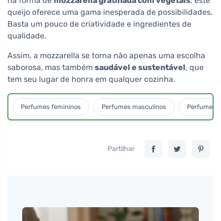
na forma de
mozzarella gratinada com vegetais
, este
queijo oferece uma gama inesperada de possibilidades.
Basta um pouco de criatividade e ingredientes de
qualidade.
Assim, a mozzarella se torna não apenas uma escolha
saborosa, mas também
saudável e sustentável
, que
tem seu lugar de honra em qualquer cozinha.
Perfumes femininos
Perfumes masculinos
Perfumes u
Partilhar