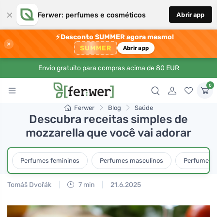
×
Ferwer: perfumes e cosméticos
Abrir app
⚡
Desconto SUMMER agora mesmo!
×
SUMMER
Abrir app
Envio gratuito para compras acima de 80 EUR
0
Ferwer
Blog
Saúde
Descubra receitas simples de
mozzarella que você vai adorar
Perfumes femininos
Perfumes masculinos
Perfumes u
Tomáš Dvořák
7 min
21.6.2025