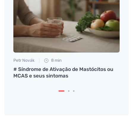
Petr Novák
8 min
Petr N
# Síndrome de Ativação de Mastócitos ou
O sis
MCAS e seus sintomas
lenta
exerc