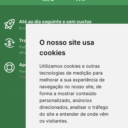
Até ao dia seguinte e sem custos
Envio gratuito para encomendas superiores a 80 EUR
Trocas e devoluções gratuitas
O nosso site usa
Pode devolver ou trocar a sua encomenda em qualquer
cookies
altura no prazo de 90 dias
Apoiamos a Trees.org
Utilizamos cookies e outras
Para cada encomenda plantamos uma árvore! Leia mais
tecnologias de medição para
Sobre nós
.
melhorar a sua experiência de
navegação no nosso site, de
forma a mostrar conteúdo
personalizado, anúncios
direcionados, analisar o tráfego
do site e entender de onde vêm
os visitantes.