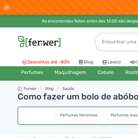
×
As encomendas feitas antes das 12:00 são desp
Descontos até -80%
Blog
Léxico
Perfumes
Maquilhagem
Cabelo
Rost
Ferwer
Blog
Saúde
Como fazer um bolo de abóbo
Perfumes femininos
Perfumes mas