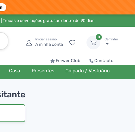
pp
| Trocas e devoluções gratuitas dentro de 90 dias
0
Iniciar sessão
Carrinho
A minha conta
Ferwer Club
Contacto
Casa
Presentes
Calçado / Vestuário
sitante