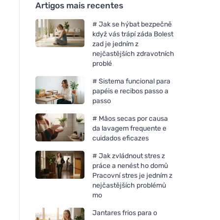
Artigos mais recentes
# Jak se hýbat bezpečně
když vás trápí záda Bolest
zad je jedním z
nejčastějších zdravotních
problé
# Sistema funcional para
papéis e recibos passo a
passo
# Mãos secas por causa
da lavagem frequente e
cuidados eficazes
# Jak zvládnout stres z
práce a nenést ho domů
Pracovní stres je jedním z
nejčastějších problémů
mo
Jantares frios para o