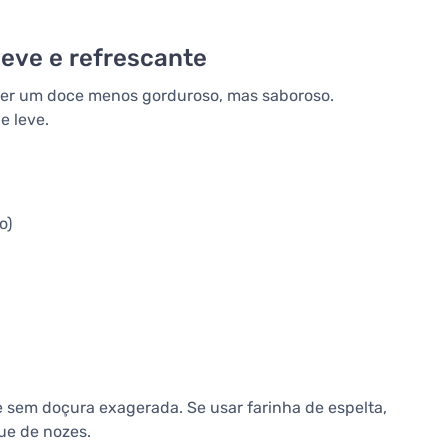
leve e refrescante
uer um doce menos gorduroso, mas saboroso.
e leve.
o)
ve sem doçura exagerada. Se usar farinha de espelta,
ue de nozes.