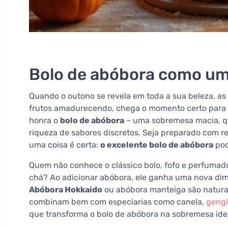
Bolo de abóbora como um
Quando o outono se revela em toda a sua beleza, as f
frutos amadurecendo, chega o momento certo para a
honra o
bolo de abóbora
– uma sobremesa macia, q
riqueza de sabores discretos. Seja preparado com r
uma coisa é certa:
o excelente bolo de abóbora
pod
Quem não conhece o clássico bolo, fofo e perfumad
chá? Ao adicionar abóbora, ele ganha uma nova dim
Abóbora Hokkaido
ou abóbora manteiga são naturalm
combinam bem com especiarias como canela,
gengi
que transforma o bolo de abóbora na sobremesa ideal