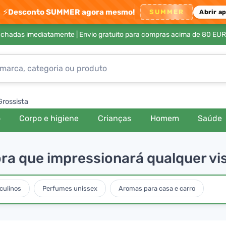
⚡
Desconto SUMMER agora mesmo!
SUMMER
Abrir a
achadas imediatamente |
Envio gratuito para compras acima de 80 EUR
Grossista
o
Corpo e higiene
Crianças
Homem
Saúde
ra que impressionará qualquer vi
culinos
Perfumes unissex
Aromas para casa e carro