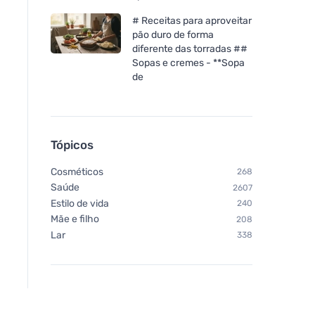
# Receitas para aproveitar
pão duro de forma
diferente das torradas ##
Sopas e cremes - **Sopa
de
Tópicos
Cosméticos
268
Saúde
2607
Estilo de vida
240
Mãe e filho
208
Lar
338