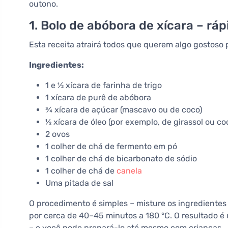
outono.
1. Bolo de abóbora de xícara – rá
Esta receita atrairá todos que querem algo gostos
Ingredientes:
1 e ½ xícara de farinha de trigo
1 xícara de purê de abóbora
¾ xícara de açúcar (mascavo ou de coco)
½ xícara de óleo (por exemplo, de girassol ou co
2 ovos
1 colher de chá de fermento em pó
1 colher de chá de bicarbonato de sódio
1 colher de chá de
canela
Uma pitada de sal
O procedimento é simples – misture os ingredientes 
por cerca de 40–45 minutos a 180 °C. O resultado 
– e você pode prepará-lo até mesmo com crianças.