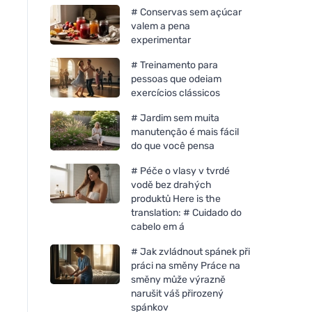
# Conservas sem açúcar
valem a pena
experimentar
# Treinamento para
pessoas que odeiam
exercícios clássicos
# Jardim sem muita
manutenção é mais fácil
do que você pensa
# Péče o vlasy v tvrdé
vodě bez drahých
produktů Here is the
translation: # Cuidado do
cabelo em á
Neobotanics Lipo C com
Vegetology Opti3 
espinheiro-marinho (60
EPA & DHA com cáp
# Jak zvládnout spánek při
cápsulas) - forma altamente
vitamina D 60
práci na směny Práce na
eficaz
směny může výrazně
narušit váš přirozený
spánkov