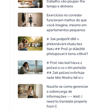
trabalho vão poupar-lhe
tempo e dinheiro
Exercícios no corredor
funcionam melhor do que
você imagina, mesmo em
apartamentos pequenos
# Jak podpořit dítě v
překonávání studu bez
tlaku ## Proč je důležité
přistupovat k tomu citlivě?
# Proč nás bolí hlava z
počasí a co s tím pomůže
## Jak počasí ovlivňuje
naše tělo Mnoho lidí si v
Naučte se como gerenciar
a sobrecarga de
informações --- Wait, I
need to translate properly
from C