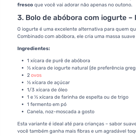
fresco
que você vai adorar não apenas no outono.
3. Bolo de abóbora com iogurte – 
O iogurte é uma excelente alternativa para quem q
Combinado com abóbora, ele cria uma massa suave 
Ingredientes:
1 xícara de purê de abóbora
½ xícara de iogurte natural (de preferência greg
2
ovos
½ xícara de açúcar
1/3 xícara de óleo
1 e ½ xícara de farinha de espelta ou de trigo
1 fermento em pó
Canela, noz-moscada a gosto
Esta variante é ideal até para crianças – sabor sua
você também ganha mais fibras e um agradável toq