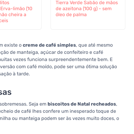
litos
Tierra Verde Sabão de mãos
Erva-limão (10
de azeitona (100 g) - sem
não cheira a
óleo de palma
ceis
m existe o
creme de café simples
, que até mesmo
ção de manteiga, açúcar de confeiteiro e café
 muitas vezes funciona surpreendentemente bem. E
versão com café moído, pode ser uma ótima solução
ação à tarde.
sas
 sobremesas. Seja em
biscoitos de Natal recheados
,
recheio de café lhes confere um inesperado toque de
ilha ou manteiga podem ser às vezes muito doces, o