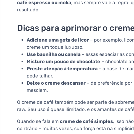
café espresso ou moka
, mas sempre vale a regra: 
resultado.
Dicas para aprimorar o creme
Adicione uma gota de licor
– por exemplo, lico
creme um toque luxuoso.
Use baunilha ou canela
– essas especiarias co
Misture um pouco de chocolate
– chocolate am
Preste atenção à temperatura
– a base de man
pode talhar.
Deixe o creme descansar
– de preferência por 
mesclem.
O creme de café também pode ser parte de sobrem
raw. Seu uso é quase ilimitado, e os amantes de ca
Quando se fala em
creme de café simples
, isso nã
contrário – muitas vezes, sua força está na simplic