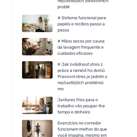
nejčastějších zdravotních
problé
# Sistema funcional para
papéis e recibos passo a
passo
# Mãos secas por causa
da lavagem frequente e
cuidados eficazes
# Jak zvládnout stres z
práce a nenést ho domů
Pracovní stres je jedním z
nejčastějších problémů
mo
Jantares frios para o
trabalho vão poupar-lhe
tempo e dinheiro
Exercícios no corredor
funcionam melhor do que
você imagina, mesmo em