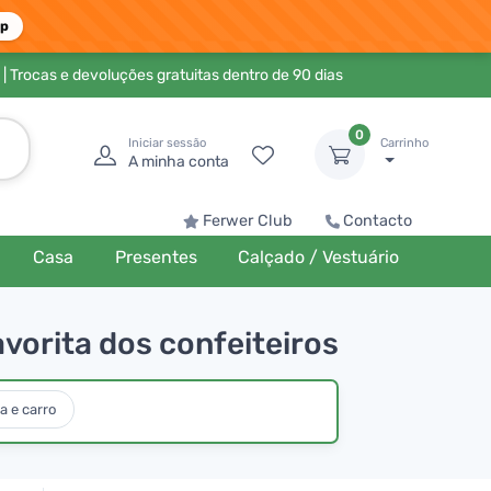
pp
| Trocas e devoluções gratuitas dentro de 90 dias
0
Iniciar sessão
Carrinho
A minha conta
Ferwer Club
Contacto
Casa
Presentes
Calçado / Vestuário
vorita dos confeiteiros
a e carro