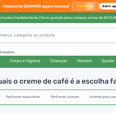
⚡
Desconto SUMMER agora mesmo!
SUMMER
Abrir a
achadas imediatamente |
Envio gratuito para compras acima de 80 EUR
Grossista
o
Corpo e higiene
Crianças
Homem
Saúde
ais o creme de café é a escolha fa
Perfumes masculinos
Perfumes unissex
Aromas para cas