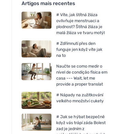
Artigos mais recentes
# Víte, jak štítná žláza
ovlivňuje menstruaci a
plodnost? Štítná žláza je
malá žláza ve tvaru motýl
# Zdřímnutí přes den
funguje jen když víte jak
na to
Naučte se como medir o
nível de condição física em
casa --- Wait, let me
provide a proper translat
# Nápady na zužitkování
velkého množství cukety
# Jak se hýbat bezpečně
když vás trápí záda Bolest
zad je jedním z