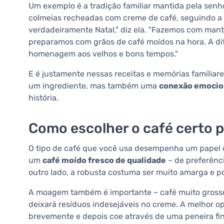
Um exemplo é a tradição familiar mantida pela senh
colmeias recheadas com creme de café, seguindo a r
verdadeiramente Natal," diz ela. "Fazemos com mante
preparamos com grãos de café moídos na hora. A d
homenagem aos velhos e bons tempos."
E é justamente nessas receitas e memórias familiar
um ingrediente, mas também uma
conexão emocion
história.
Como escolher o café certo 
O tipo de café que você usa desempenha um papel cr
um
café moído fresco de qualidade
– de preferênc
outro lado, a robusta costuma ser muito amarga e po
A moagem também é importante – café muito grosso 
deixará resíduos indesejáveis no creme. A melhor o
brevemente e depois coe através de uma peneira fin