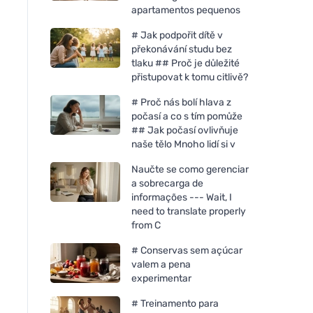
apartamentos pequenos
# Jak podpořit dítě v
překonávání studu bez
tlaku ## Proč je důležité
přistupovat k tomu citlivě?
# Proč nás bolí hlava z
počasí a co s tím pomůže
## Jak počasí ovlivňuje
naše tělo Mnoho lidí si v
Naučte se como gerenciar
a sobrecarga de
informações --- Wait, I
need to translate properly
from C
# Conservas sem açúcar
valem a pena
experimentar
# Treinamento para